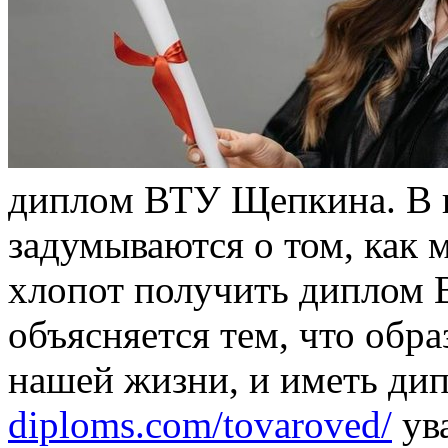
диплoм ВТУ Щeпкинa. В н
задумываются о том, как 
хлопот получить диплом
объясняется тем, что обр
нашей жизни, и иметь ди
diploms.com/tovaroved/
ува