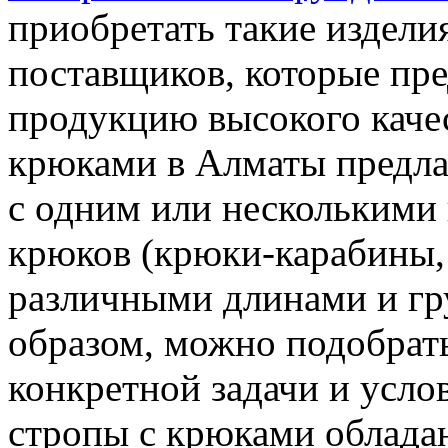
приобретать такие издели
поставщиков, которые пр
продукцию высокого качес
крюками в Алматы предла
с одним или несколькими
крюков (крюки-карабины, 
различными длинами и гр
образом, можно подобрат
конкретной задачи и усло
стропы с крюками облада