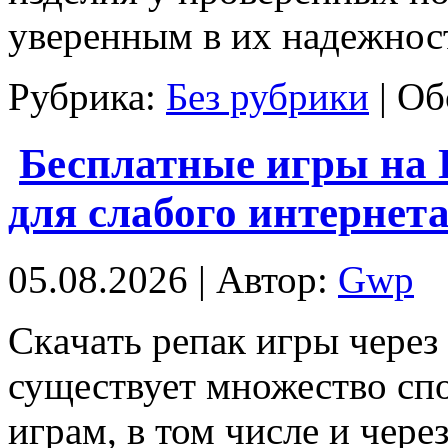
уверенным в их надежност
Рубрика:
Без рубрики
|
Об
Бесплатные игры на 
для слабого интернет
05.08.2026 | Автор:
Gwp
Скaчaть рeпaк игры чeрeз 
существует множество сп
играм, в том числе и чере