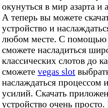
окунуться в мир азарта и 
А теперь вы можете скачат
устройство и наслаждатьс
любом месте. С помощью 
сможете насладиться шир
классических слотов до к
сможете
vegas slot
выбрать
наслаждаться процессом и
усилий. Скачать приложен
устройство очень просто.