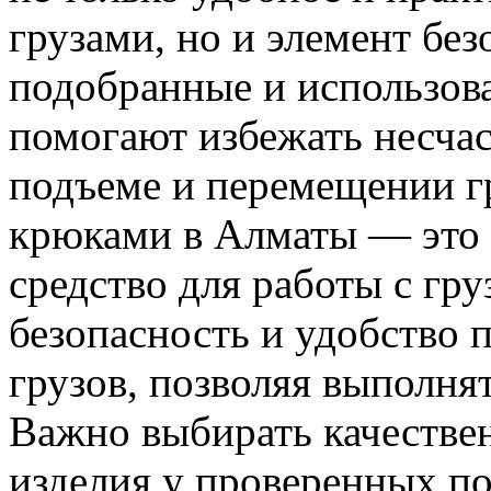
грузами, но и элемент бе
подобранные и использов
помогают избежать несчас
подъеме и перемещении гр
крюками в Алматы — это 
средство для работы с гр
безопасность и удобство 
грузов, позволяя выполня
Важно выбирать качестве
изделия у проверенных п