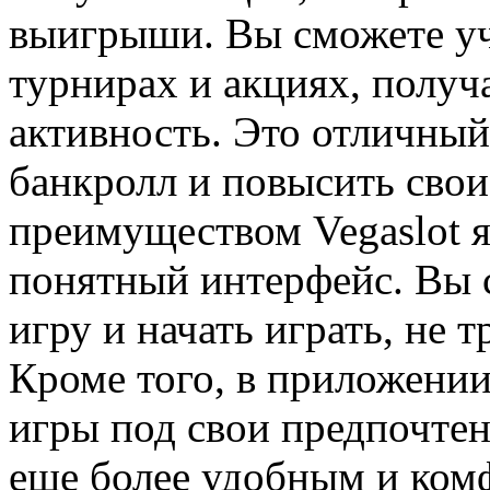
выигрыши. Вы сможете уч
турнирах и акциях, получ
активность. Это отличный
банкролл и повысить сво
преимуществом Vegaslot 
понятный интерфейс. Вы 
игру и начать играть, не 
Кроме того, в приложении
игры под свои предпочтен
еще более удобным и ком