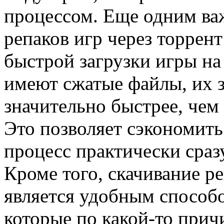
процессом. Еще одним ва
репаков игр через торрен
быстрой загрузки игры на
имеют сжатые файлы, их з
значительно быстрее, чем
Это позволяет сэкономить
процесс практически сраз
Кроме того, скачивание ре
является удобным способо
которые по какой-то прич