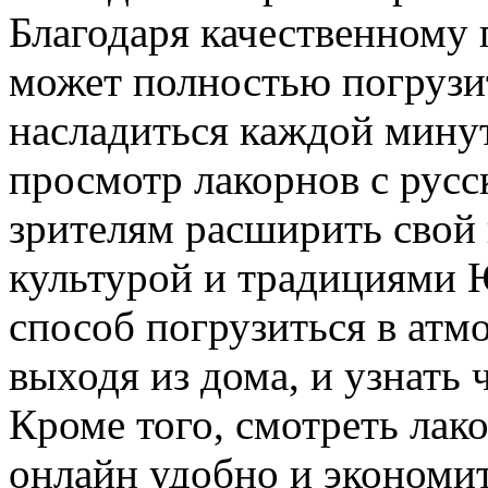
Благодаря качественному 
может полностью погрузит
насладиться каждой минут
просмотр лакорнов с русс
зрителям расширить свой 
культурой и традициями 
способ погрузиться в атм
выходя из дома, и узнать 
Кроме того, смотреть лак
онлайн удобно и экономи