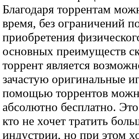
Благодаря торрентам можн
время, без ограничений п
приобретения физическог
основных преимуществ ск
торрент является возможн
зачастую оригинальные иг
помощью торрентов можно
абсолютно бесплатно. Это
кто не хочет тратить бол
индустрии, но при этом х