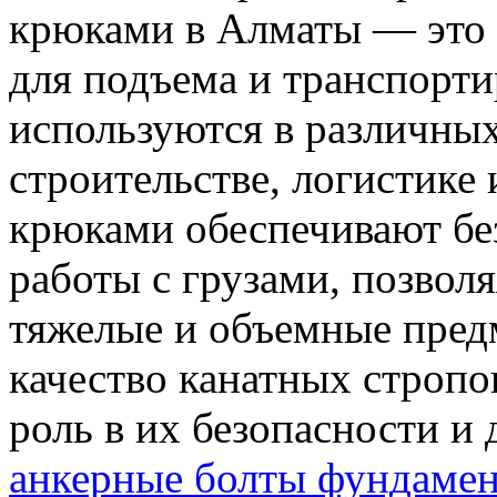
крюками в Алматы — это 
для подъема и транспорт
используются в различны
строительстве, логистике 
крюками обеспечивают бе
работы с грузами, позвол
тяжелые и объемные пред
качество канатных строп
роль в их безопасности и
анкерные болты фундамен