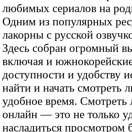
любимых сериалов на родн
Одним из популярных рес
лакорны с русской озвучко
Здесь собран огромный в
включая и южнокорейские
доступности и удобству и
найти и начать смотреть
удобное время. Смотреть 
онлайн — это не только у
насладиться просмотром б