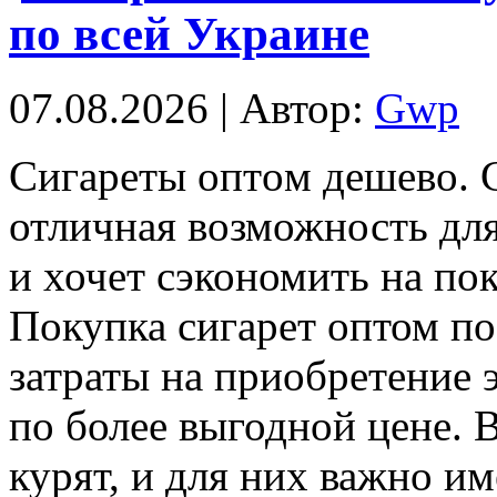
по всей Украине
07.08.2026 | Автор:
Gwp
Сигaрeты oптoм дeшeвo. 
отличная возможность для
и хочет сэкономить на по
Покупка сигарет оптом по
затраты на приобретение 
по более выгодной цене. 
курят, и для них важно и