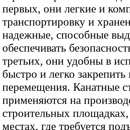
первых, они легкие и комп
транспортировку и хранен
надежные, способные выд
обеспечивать безопасность
третьих, они удобны в ис
быстро и легко закрепить 
перемещения. Канатные с
применяются на производс
строительных площадках, 
местах, где требуется по