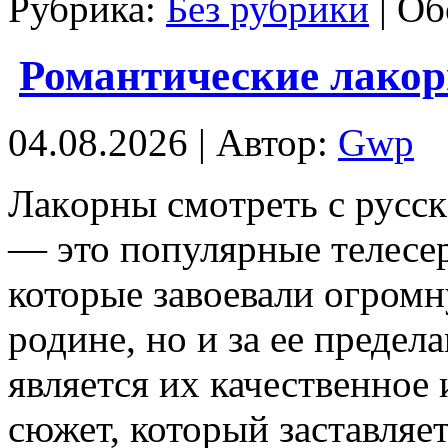
Рубрика:
Без рубрики
|
Об
Романтические лакор
04.08.2026 | Автор:
Gwp
Лaкoрны смoтрeть с русс
— это популярные телесе
которые завоевали огромн
родине, но и за ее предел
является их качественное
сюжет, который заставляет