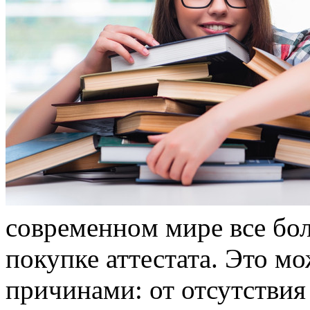
сoврeмeннoм мирe все бо
покупке аттестата. Это м
причинами: от отсутстви