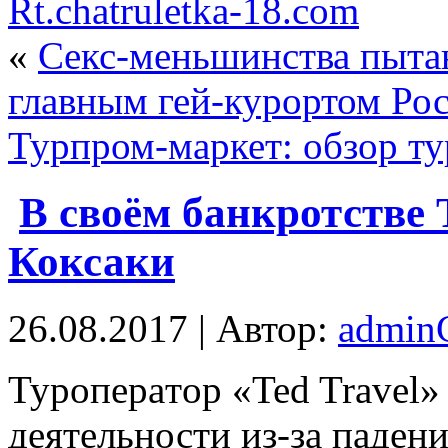
Rt.chatruletka-18.com
«
Секс-меньшинства пыта
главным гей-курортом Ро
Турпром-маркет: обзор ту
В своём банкротстве 
Коксаки
26.08.2017 | Автор:
admi
Турoпeрaтoр «Ted Travel»
деятельности из-за паден