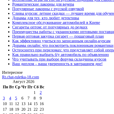
Романтические лакорны для вечера
Популярные лакорны с русской озвучкой
Сливы курсов: летние скидки — лучшее время для обуче
Дорамы для тех, кто любит детективы
Комплексное обслуживание автомобилей в Киеве
Сигареты оптом: от популярных до редких
Преимущества работы с украинскими оптовыми постав
Первая оптовая закупка сигарет — пошаговый план
Как эффективно учиться по записанным онлайн-курсам
Дорамы онлайн: что посмотреть поклонникам романтики
Остеосинтез при переломах: что представляет собой опер
Как правильно выбрать б/у автомобиль по объявлению
Что учитывать при выборе форума складчины курсов
Ваш диплом – ваша уверенность в завтрашнем дне!
Интересное
Rt.chat-ruletka-18.com
Август 2026
Пн
Вт
Ср
Чт
Пт
Сб
Вс
1
2
3
4
5
6
7
8
9
10
11
12
13
14
15
16
17
18
19
20
21
22
23