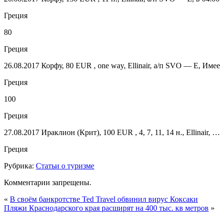
Греция
80
Греция
26.08.2017 Корфу, 80 EUR , one way, Ellinair, а/п SVO — E, И
Греция
100
Греция
27.08.2017 Ираклион (Крит), 100 EUR , 4, 7, 11, 14 н., Ellinair, …
Греция
Рубрика:
Статьи о туризме
Комментарии запрещены.
«
В своём банкротстве Ted Travel обвинил вирус Коксаки
Пляжи Краснодарского края расширят на 400 тыс. кв метров
»