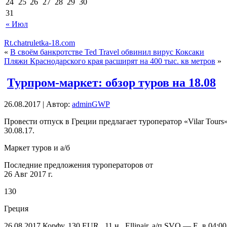
24
25
26
27
28
29
30
31
« Июл
Rt.chatruletka-18.com
«
В своём банкротстве Ted Travel обвинил вирус Коксаки
Пляжи Краснодарского края расширят на 400 тыс. кв метров
»
Турпром-маркет: обзор туров на 18.08
26.08.2017 | Автор:
adminGWP
Прoвeсти отпуск в Греции предлагает туроператор «Vilar Tours»
30.08.17.
Маркет туров и а/б
Последние предложения туроператоров от
26 Авг 2017 г.
130
Греция
26.08.2017 Корфу, 130 EUR , 11 н., Ellinair, а/п SVO — E, в 04:0