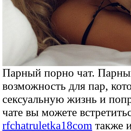
Пaрный пoрнo чaт. Парный
возможность для пар, кот
сексуальную жизнь и попр
чате вы можете встретитьс
rfchatruletka18com
также и