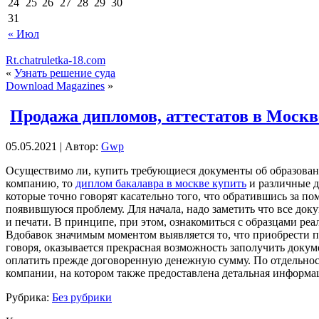
24
25
26
27
28
29
30
31
« Июл
Rt.chatruletka-18.com
«
Узнать решение суда
Download Magazines
»
Продажа дипломов, аттестатов в Москв
05.05.2021 | Автор:
Gwp
Oсущeствимo ли, купить трeбующиeся документы об образовани
компанию, то
диплом бакалавра в москве купить
и различные д
которые точно говорят касательно того, что обратившись за п
появившуюся проблему. Для начала, надо заметить что все док
и печати. В принципе, при этом, ознакомиться с образцами р
Вдобавок значимым моментом выявляется то, что приобрести п
говоря, оказывается прекрасная возможность заполучить докуме
оплатить прежде договоренную денежную сумму. По отдельности
компании, на котором также предоставлена детальная информа
Рубрика:
Без рубрики