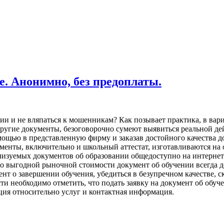
е. Анонимно, без предоплаты.
и и не вляпаться к мошенникам? Как позывает практика, в вари
ругие документы, безоговорочно сумеют выявиться реальной де
омощью в представленную фирму и заказав достойного качества 
ументы, включительно и школьный аттестат, изготавливаются на
еализуемых документов об образовании общедоступно на интерне
о выгодной рыночной стоимости документ об обучении всегда д
нт о завершении обучения, убедиться в безупречном качестве, с
 необходимо отметить, что подать заявку на документ об обуче
ция относительно услуг и контактная информация.