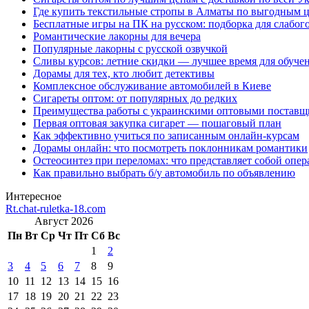
Где купить текстильные стропы в Алматы по выгодным 
Бесплатные игры на ПК на русском: подборка для слабог
Романтические лакорны для вечера
Популярные лакорны с русской озвучкой
Сливы курсов: летние скидки — лучшее время для обуче
Дорамы для тех, кто любит детективы
Комплексное обслуживание автомобилей в Киеве
Сигареты оптом: от популярных до редких
Преимущества работы с украинскими оптовыми постав
Первая оптовая закупка сигарет — пошаговый план
Как эффективно учиться по записанным онлайн-курсам
Дорамы онлайн: что посмотреть поклонникам романтики
Остеосинтез при переломах: что представляет собой опер
Как правильно выбрать б/у автомобиль по объявлению
Интересное
Rt.chat-ruletka-18.com
Август 2026
Пн
Вт
Ср
Чт
Пт
Сб
Вс
1
2
3
4
5
6
7
8
9
10
11
12
13
14
15
16
17
18
19
20
21
22
23