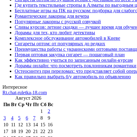
Где купить текстильные стропы в Алматы по выгодным 
Бесплатные игры на ПК на русском: подборка для слабог
Романтические лакорны для вечера
Популярные лакорны с русской озвучкой
Сливы курсов: летние скидки — лучшее время для обуче
Дорамы для тех, кто любит детективы
Комплексное обслуживание автомобилей в Киеве
Сигареты оптом: от популярных до редких
Преимущества работы с украинскими оптовыми постав
Первая оптовая закупка сигарет — пошаговый план
Как эффективно учиться по записанным онлайн-курсам
Дорамы онлайн: что посмотреть поклонникам романтики
Остеосинтез при переломах: что представляет собой опер
Как правильно выбрать б/у автомобиль по объявлению
Интересное
Rt.chat-ruletka-18.com
Август 2026
Пн
Вт
Ср
Чт
Пт
Сб
Вс
1
2
3
4
5
6
7
8
9
10
11
12
13
14
15
16
17
18
19
20
21
22
23