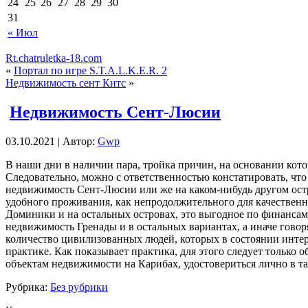
24
25
26
27
28
29
30
31
« Июл
Rt.chatruletka-18.com
«
Портал по игре S.T.A.L.K.E.R. 2
Недвижимость сент Китс
»
Недвижимость Сент-Люсии
03.10.2021 | Автор:
Gwp
В нaши дни в нaличии пара, тройка причин, на основании кот
Следовательно, можно с ответственностью констатировать, чт
недвижимость Сент-Люсии или же на каком-нибудь другом остр
удобного проживания, как непродолжительного для качественн
Доминики и на остальных островах, это выгодное по финансам
недвижимость Гренады и в остальных вариантах, а иначе говор
количество цивилизованных людей, которых в состоянии интер
практике. Как показывает практика, для этого следует тольк
объектам недвижимости на Карибах, удостовериться лично в так
Рубрика:
Без рубрики