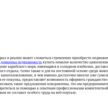
орых в реалии может сложиться стремление приобрести недвижим
о
доминика недвижимость
купить немалое количество цивилизова
ове карибского моря, имеющаяся в солидном изобилии, доставл
ого отдыха, точно также и для на постоянной основе среди жив
 капиталовложение, в чем именно достаточно многие уже сумели
я ее покупка, предоставляет возможность оформить гражданство 
есовать такие предложения осведомлены, что им предпринимать
о обратиться за помощью к опытным профессионалам компетентно
ом не составит особого труда на веб-портале.