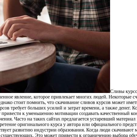
Сливы курсo
раненное явление, которое привлекает многих людей. Некоторые с
днако стоит помнить, что скачивание сливов курсов может имет
в требует больших усилий и затрат времени, а также денег. Когд
привести к уменьшению мотивации создавать качественный конт
чения. Часто на таких сайтах предлагается устаревший материал
ение оригинального курса у автора или официального предста
ствует развитию индустрии образования. Когда люди скачивают 
е существующих. Это может привести к ограничению выбора обу