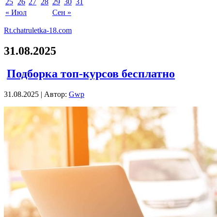
25
26
27
28
29
30
31
« Июл
Сен »
Rt.chatruletka-18.com
31.08.2025
Подборка топ-курсов бесплатно
31.08.2025 | Автор:
Gwp