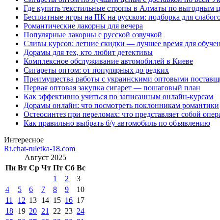
Где купить текстильные стропы в Алматы по выгодным 
Бесплатные игры на ПК на русском: подборка для слабог
Романтические лакорны для вечера
Популярные лакорны с русской озвучкой
Сливы курсов: летние скидки — лучшее время для обуче
Дорамы для тех, кто любит детективы
Комплексное обслуживание автомобилей в Киеве
Сигареты оптом: от популярных до редких
Преимущества работы с украинскими оптовыми постав
Первая оптовая закупка сигарет — пошаговый план
Как эффективно учиться по записанным онлайн-курсам
Дорамы онлайн: что посмотреть поклонникам романтики
Остеосинтез при переломах: что представляет собой опер
Как правильно выбрать б/у автомобиль по объявлению
Интересное
Rt.chat-ruletka-18.com
Август 2025
Пн
Вт
Ср
Чт
Пт
Сб
Вс
1
2
3
4
5
6
7
8
9
10
11
12
13
14
15
16
17
18
19
20
21
22
23
24