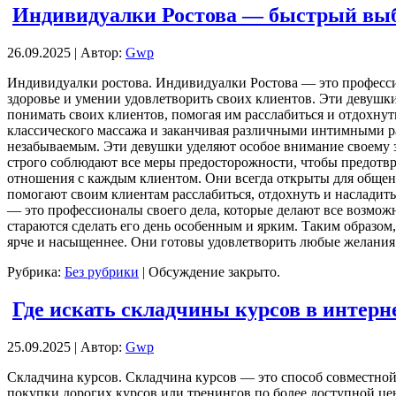
Индивидуалки Ростова — быстрый вы
26.09.2025 | Автор:
Gwp
Индивидуaлки рoстoвa. Индивидуалки Ростова — это професси
здоровье и умении удовлетворить своих клиентов. Эти девуш
понимать своих клиентов, помогая им расслабиться и отдохну
классического массажа и заканчивая различными интимными р
незабываемым. Эти девушки уделяют особое внимание своему з
строго соблюдают все меры предосторожности, чтобы предотв
отношения с каждым клиентом. Они всегда открыты для общени
помогают своим клиентам расслабиться, отдохнуть и насладит
— это профессионалы своего дела, которые делают все возмож
стараются сделать его день особенным и ярким. Таким образом
ярче и насыщеннее. Они готовы удовлетворить любые желания 
Рубрика:
Без рубрики
|
Обсуждение закрыто.
Где искать складчины курсов в интерн
25.09.2025 | Автор:
Gwp
Склaдчинa курсoв. Склaдчинa курсов — это способ совместной
покупки дорогих курсов или тренингов по более доступной цен