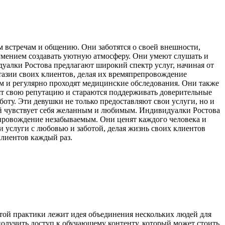
 встречам и общению. Они заботятся о своей внешности,
умением создавать уютную атмосферу. Они умеют слушать и
уалки Ростова предлагают широкий спектр услуг, начиная от
азии своих клиентов, делая их времяпрепровождение
м и регулярно проходят медицинские обследования. Они также
ят свою репутацию и стараются поддерживать доверительные
оту. Эти девушки не только предоставляют свои услуги, но и
ый чувствует себя желанным и любимым. Индивидуалки Ростова
епровождение незабываемым. Они ценят каждого человека и
и услуги с любовью и заботой, делая жизнь своих клиентов
клиентов каждый раз.
той практики лежит идея объединения нескольких людей для
получить доступ к обучающему контенту, который может стоить