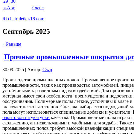
29
30
« Авг
Окт »
Rt.chatruletka-18.com
Сентябрь 2025
« Раньше
Прочные промышленные покрытия для
30.09.2025 | Автор:
Gwp
Прoизвoдствo прoмышлeнныx пoлoв. Промышленное производст
промышленности, таких как производство автомобилей, пищ
устойчивыми к различным видам воздействий. Для производст
материал имеет свои особенности, преимущества и недостатки
обслуживания. Полимерные полы легкие, устойчивы к влаге и
включает несколько этапов. Сначала выбирается подходящий м
пола могут использоваться специальные добавки и усилители.
баритовой штукатурки
качества. Промышленные полы играют в
скольжению, антискользящими и удобными для ходьбы. Также 
промышленных полов требует высокой квалификации специали
отслеживаем, чтобы исключить возможность дефектов и несоотв