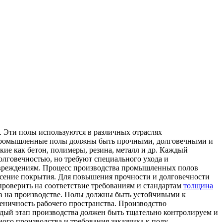
Эти полы используются в различных отраслях
 Промышленные полы должны быть прочными, долговечными и
е как бетон, полимеры, резина, металл и др. Каждый
олговечностью, но требуют специального ухода и
овреждениям. Процесс производства промышленных полов
несение покрытия. Для повышения прочности и долговечности
проверить на соответствие требованиям и стандартам
толщина
в на производстве. Полы должны быть устойчивыми к
ничность рабочего пространства. Производство
ый этап производства должен быть тщательно контролируем и
го производства и требования заказчика к полу.