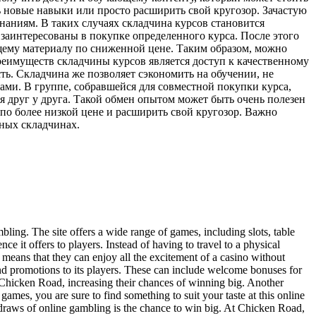
ь новые навыки или просто расширить свой кругозор. Зачастую
наниям. В таких случаях складчина курсов становится
заинтересованы в покупке определенного курса. После этого
щему материалу по сниженной цене. Таким образом, можно
реимуществ складчины курсов является доступ к качественному
ть. Складчина же позволяет сэкономить на обучении, не
ами. В группе, собравшейся для совместной покупки курса,
я друг у друга. Такой обмен опытом может быть очень полезен
 по более низкой цене и расширить свой кругозор. Важно
жных складчинах.
bling. The site offers a wide range of games, including slots, table
 it offers to players. Instead of having to travel to a physical
 means that they can enjoy all the excitement of a casino without
and promotions to its players. These can include welcome bonuses for
 Chicken Road, increasing their chances of winning big. Another
 games, you are sure to find something to suit your taste at this online
st draws of online gambling is the chance to win big. At Chicken Road,