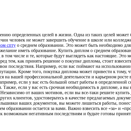
ению определенных целей в жизни. Одна из таких целей может 
ичин человек не может завершить обучение в школе или колледже
ом спту
о среднем образовании. Это может быть необходимо для
 желание иметь образование. Купить диплом о среднем образов
м
в том числе и те, которые будут выглядеть как настоящие. Это
ред тем, как принять решение о покупке диплома, стоит взвесит
вои последствия. Например, если вас поймают на использовании
епутации. Кроме того, покупка диплома может привести к тому, 
ся на вашей профессиональной деятельности и карьерном росте 
апример, если у вас есть большой опыт работы в определенной 
Также, если у вас есть срочная необходимость в дипломе, а вы
езависимо от ваших мотивов, если вы все-таки решите купить 
угих клиентов, удостоверьтесь в качестве предлагаемых докуме
альшивки ваших документов, вы можете лишиться работы, понес
м образовании остается за вами. Важно взвесить все «за» и «пр
ы к возможным негативным последствиям и будьте готовы принять