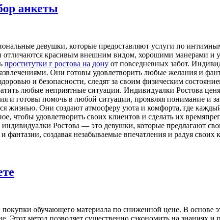
бор анкеты
ональные девушки, которые предоставляют услуги по интимным
ки отличаются красивым внешним видом, хорошими манерами и 
ть
проститутки г ростова на дону
от повседневных забот. Индивид
азвлечениями. Они готовы удовлетворить любые желания и фант
доровью и безопасности, следят за своим физическим состояние
ратить любые неприятные ситуации. Индивидуалки Ростова цен
я и готовы помочь в любой ситуации, проявляя понимание и заб
ься жизнью. Они создают атмосферу уюта и комфорта, где кажд
ное, чтобы удовлетворить своих клиентов и сделать их времяпр
, индивидуалки Ростова — это девушки, которые предлагают сво
и фантазии, создавая незабываемые впечатления и радуя своих 
ете
 покупки обучающего материала по сниженной цене. В основе э
е. Этот метод позволяет существенно сэкономить на знаниях и 