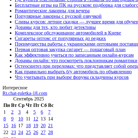
Бесплатные игры на ПК на русском: подборка для слабог
Романтические лакорны для вечера
Популярные лакорны с русской озвучкой
Сливы курсов: летние скидки — лучшее время для обуче
Дорамы для тех, кто любит детективы
Комплексное обслуживание автомобилей в Киеве
Сигареты оптом: от популярных до редких
Преимущества работы с украинскими оптовыми постав
Первая оптовая закупка сигарет — пошаговый план
Как эффективно учиться по записанным онлайн-курсам
Дорамы онлайн: что посмотреть поклонникам романтики
Остеосинтез при переломах: что представляет собой опер
Как правильно выбрать б/у автомобиль по объявлению
Что учитывать при выборе форума складчины курсов
Интересное
Rt.chat-ruletka-18.com
Сентябрь 2025
Пн
Вт
Ср
Чт
Пт
Сб
Вс
1
2
3
4
5
6
7
8
9
10
11
12
13
14
15
16
17
18
19
20
21
22
23
24
25
26
27
28