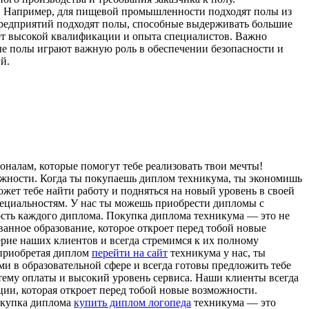
а. Например, для пищевой промышленности подходят полы из
редприятий подходят полы, способные выдерживать большие
ет высокой квалификации и опыта специалистов. Важно
ые полы играют важную роль в обеспечении безопасности и
й.
налам, которые помогут тебе реализовать твои мечты!
ожности. Когда ты покупаешь диплом техникума, ты экономишь
ожет тебе найти работу и подняться на новый уровень в своей
ециальностям. У нас ты можешь приобрести дипломы с
ость каждого диплома. Покупка диплома техникума — это не
анное образование, которое откроет перед тобой новые
ие наших клиентов и всегда стремимся к их полному
 приобретая диплом
перейти на сайт
техникума у нас, ты
ми в образовательной сфере и всегда готовы предложить тебе
тему оплаты и высокий уровень сервиса. Наши клиенты всегда
ии, которая откроет перед тобой новые возможности.
Покупка диплома
купить диплом логопеда
техникума — это