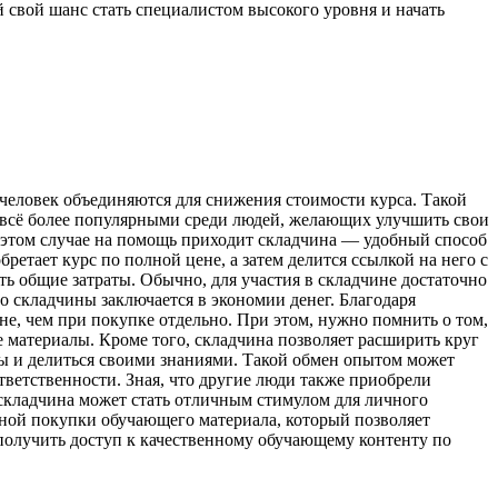
й свой шанс стать специалистом высокого уровня и начать
человек объединяются для снижения стоимости курса. Такой
я всё более популярными среди людей, желающих улучшить свои
 этом случае на помощь приходит складчина — удобный способ
етает курс по полной цене, а затем делится ссылкой на него с
ь общие затраты. Обычно, для участия в складчине достаточно
 складчины заключается в экономии денег. Благодаря
е, чем при покупке отдельно. При этом, нужно помнить о том,
е материалы. Кроме того, складчина позволяет расширить круг
сы и делиться своими знаниями. Такой обмен опытом может
ветственности. Зная, что другие люди также приобрели
 складчина может стать отличным стимулом для личного
ной покупки обучающего материала, который позволяет
получить доступ к качественному обучающему контенту по