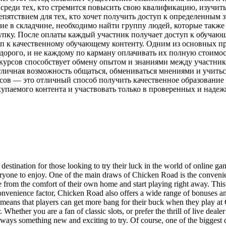
 среди тех, кто стремится повысить свою квалификацию, изучит
пятствием для тех, кто хочет получить доступ к определенным з
е в складчине, необходимо найти группу людей, которые также 
упку. После оплаты каждый участник получает доступ к обучаю
уп к качественному обучающему контенту. Одним из основных п
дорого, и не каждому по карману оплачивать их полную стоимос
 курсов способствует обмену опытом и знаниями между участник
тличная возможность общаться, обмениваться мнениями и учитьс
рсов — это отличный способ получить качественное образование
купаемого контента и участвовать только в проверенных и наде
stination for those looking to try their luck in the world of online gam
ryone to enjoy. One of the main draws of Chicken Road is the convenience
e from the comfort of their own home and start playing right away. This
e convenience factor, Chicken Road also offers a wide range of bonuses 
 means that players can get more bang for their buck when they play at
hether you are a fan of classic slots, or prefer the thrill of live dealer
s always something new and exciting to try. Of course, one of the bigge