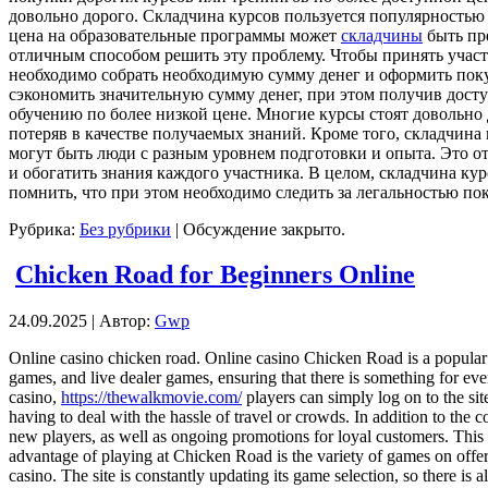
довольно дорого. Складчина курсов пользуется популярностью
цена на образовательные программы может
складчины
быть пре
отличным способом решить эту проблему. Чтобы принять участи
необходимо собрать необходимую сумму денег и оформить пок
сэкономить значительную сумму денег, при этом получив дост
обучению по более низкой цене. Многие курсы стоят довольно 
потеряв в качестве получаемых знаний. Кроме того, складчина
могут быть люди с разным уровнем подготовки и опыта. Это о
и обогатить знания каждого участника. В целом, складчина ку
помнить, что при этом необходимо следить за легальностью по
Рубрика:
Без рубрики
|
Обсуждение закрыто.
Chicken Road for Beginners Online
24.09.2025 | Автор:
Gwp
Online casino chicken road. Online casino Chicken Road is a popular de
games, and live dealer games, ensuring that there is something for eve
casino,
https://thewalkmovie.com/
players can simply log on to the sit
having to deal with the hassle of travel or crowds. In addition to th
new players, as well as ongoing promotions for loyal customers. This
advantage of playing at Chicken Road is the variety of games on offer. W
casino. The site is constantly updating its game selection, so there i