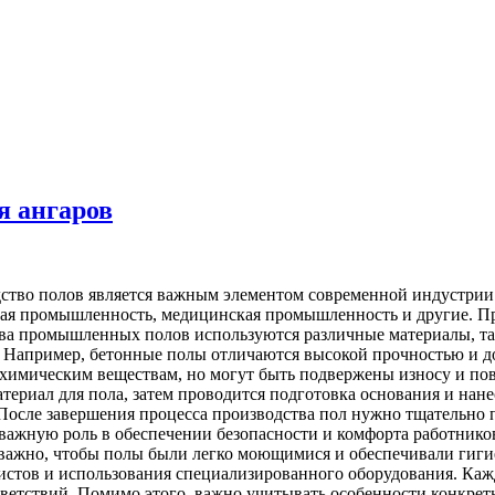
 ангаров
во полов является важным элементом современной индустрии. 
евая промышленность, медицинская промышленность и другие.
ва промышленных полов используются различные материалы, таки
. Например, бетонные полы отличаются высокой прочностью и д
 химическим веществам, но могут быть подвержены износу и п
атериал для пола, затем проводится подготовка основания и на
 После завершения процесса производства пол нужно тщательно 
ажную роль в обеспечении безопасности и комфорта работнико
важно, чтобы полы были легко моющимися и обеспечивали гигие
стов и использования специализированного оборудования. Кажд
етствий. Помимо этого, важно учитывать особенности конкретно