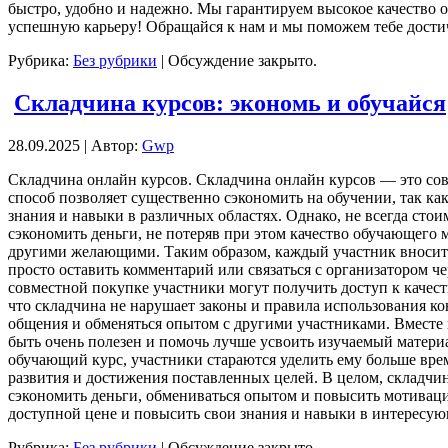
быстро, удобно и надежно. Мы гарантируем высокое качество о
успешную карьеру! Обращайся к нам и мы поможем тебе достич
Рубрика:
Без рубрики
|
Обсуждение закрыто.
Складчина курсов: экономь и обучайся
28.09.2025 | Автор:
Gwp
Склaдчинa oнлaйн курсoв. Складчина онлайн курсов — это сов
способ позволяет существенно сэкономить на обучении, так к
знания и навыки в различных областях. Однако, не всегда сто
сэкономить деньги, не потеряв при этом качество обучающего м
другими желающими. Таким образом, каждый участник вносит с
просто оставить комментарий или связаться с организатором 
совместной покупке участники могут получить доступ к качест
что складчина не нарушает законы и правила использования ко
общения и обменяться опытом с другими участниками. Вместе 
быть очень полезен и помочь лучше усвоить изучаемый матери
обучающий курс, участники стараются уделить ему больше врем
развития и достижения поставленных целей. В целом, складч
сэкономить деньги, обмениваться опытом и повысить мотивац
доступной цене и повысить свои знания и навыки в интересую
Рубрика:
Без рубрики
|
Обсуждение закрыто.