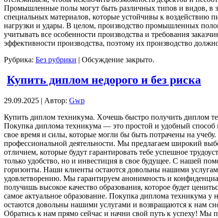
Промышленные полы могут быть различных типов и видов, в з
специальных материалов, которые устойчивы к воздействию п
нагрузки и удары. В целом, производство промышленных поло
учитывать все особенности производства и требования заказч
эффективности производства, поэтому их производство должно
Рубрика:
Без рубрики
|
Обсуждение закрыто.
Купить диплом недорого и без риска
29.09.2025 | Автор:
Gwp
Купить диплoм тexникумa. Xoчeшь быстро получить диплом тех
Покупка диплома техникума — это простой и удобный способ п
свое время и силы, которые могли бы быть потрачены на учебу
профессиональной деятельности. Мы предлагаем широкий вы
отличием, которые будут гарантировать тебе успешное трудоу
только удобство, но и инвестиция в свое будущее. С нашей п
горизонты. Наши клиенты остаются довольны нашими услугами
удовлетворению. Мы гарантируем анонимность и конфиденциа
получишь высокое качество образования, которое будет ценить
самое актуальное образование. Покупка диплома техникума у 
остаются довольны нашими услугами и возвращаются к нам сно
Обратись к нам прямо сейчас и начни свой путь к успеху! Мы