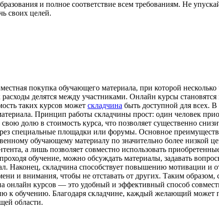
бразования и полное соответствие всем требованиям. Не упуска
ь своих целей.
местная покупка обучающего материала, при которой несколько 
ак расходы делятся между участниками. Онлайн курсы становятс
имость таких курсов может
складчина
быть доступной для всех. В
атериала. Принцип работы складчины прост: один человек приобр
вою долю в стоимость курса, что позволяет существенно снизит
через специальные площадки или форумы. Основное преимущество
венному обучающему материалу по значительно более низкой цен
нтента, а лишь позволяет совместно использовать приобретенны
проходя обучение, можно обсуждать материалы, задавать вопро
ал. Наконец, складчина способствует повышению мотивации и от
ени и внимания, чтобы не отставать от других. Таким образом,
ина онлайн курсов — это удобный и эффективный способ совмест
ию к обучению. Благодаря складчине, каждый желающий может 
щей области.