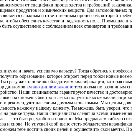
ависимости от специфики производства и требований заказчик
ищевых продуктов и химических веществ. Для автомобильных п
в является сложным и ответственным процессом, который требу
ика, чтобы обеспечить качество и надежность пола. Промышленн
 быть осуществлено с соблюдением всех стандартов и требовани
никума и начать успешную карьеру? Тогда обратись к профессио
олучить образование, которое откроет перед тобой новые возм
. Ты сразу же становишь обладателем квалификации, которая пом
бор дипломов
куплю диплом законно
техникума по различным сп
стройство. Наши специалисты гарантируют качество и достоверн
омощью ты сможешь быстро и легко получить высококвалифициров
 и рекомендуют нас своим друзьям и знакомым. Мы ценим довер
льность каждому нашему клиенту. Ты можешь быть уверен, что
ся на рынке труда. Наши специалисты следят за всеми изменения
нас — это быстро, удобно и надежно. Мы предлагаем гибкую сис
ва и снова. Не упускай свой шанс стать обладателем квалификац
 поможем тебе достичь своих целей и осуществить свои мечты. 