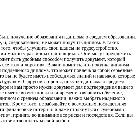
быть получение образования и диплома о среднем образовании.
, и, следовательно, не может получить диплом. В таких
 того, чтобы улучшить свои шансы на трудоустройство,
ании можно у различных поставщиков. Они могут предложить
 может быть удобным способом получить документ, который
ь все «за» и «против». Важно помнить, что покупка диплома
 поддельного диплома, это может повлечь за собой серьезные
что вы не будете иметь необходимых знаний и навыков, которые
в будущем. С другой стороны, покупка диплома о среднем
сфере и вам просто нужен документ для подтверждения вашего
 не имеете возможности или времени завершить обучение,
диплом о среднем образовании, важно выбрать надежного
нтов. Кроме того, не забывайте о возможных последствиях
ти финансовые потери или даже столкнуться с судебными
отив», принять во внимание все риски и последствия. Если вы
 ответственность за свой выбор.