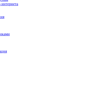
о интернета
ния
щиками
ация