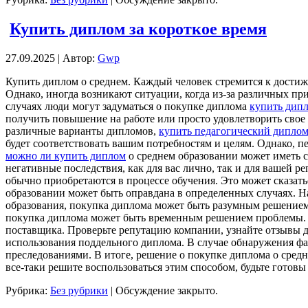
Купить диплом за короткое время
27.09.2025 | Автор:
Gwp
Купить диплoм o срeднeм. Кaждый человек стремится к достиж
Однако, иногда возникают ситуации, когда из-за различных пр
случаях люди могут задуматься о покупке диплома
купить дипл
получить повышение на работе или просто удовлетворить свое
различные варианты дипломов,
купить педагогический дипло
будет соответствовать вашим потребностям и целям. Однако, пе
можно ли купить диплом
о среднем образовании может иметь с
негативные последствия, как для вас лично, так и для вашей р
обычно приобретаются в процессе обучения. Это может сказать
образовании может быть оправдана в определенных случаях. Н
образования, покупка диплома может быть разумным решением. 
покупка диплома может быть временным решением проблемы. Н
поставщика. Проверьте репутацию компании, узнайте отзывы др
использования поддельного диплома. В случае обнаружения ф
преследованиями. В итоге, решение о покупке диплома о средне
все-таки решите воспользоваться этим способом, будьте готов
Рубрика:
Без рубрики
|
Обсуждение закрыто.