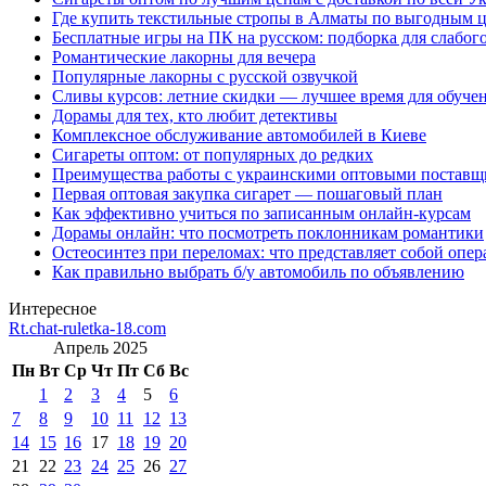
Где купить текстильные стропы в Алматы по выгодным 
Бесплатные игры на ПК на русском: подборка для слабог
Романтические лакорны для вечера
Популярные лакорны с русской озвучкой
Сливы курсов: летние скидки — лучшее время для обуче
Дорамы для тех, кто любит детективы
Комплексное обслуживание автомобилей в Киеве
Сигареты оптом: от популярных до редких
Преимущества работы с украинскими оптовыми постав
Первая оптовая закупка сигарет — пошаговый план
Как эффективно учиться по записанным онлайн-курсам
Дорамы онлайн: что посмотреть поклонникам романтики
Остеосинтез при переломах: что представляет собой опер
Как правильно выбрать б/у автомобиль по объявлению
Интересное
Rt.chat-ruletka-18.com
Апрель 2025
Пн
Вт
Ср
Чт
Пт
Сб
Вс
1
2
3
4
5
6
7
8
9
10
11
12
13
14
15
16
17
18
19
20
21
22
23
24
25
26
27