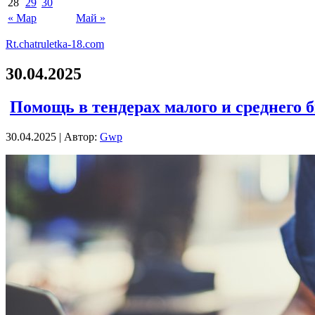
28
29
30
« Мар
Май »
Rt.chatruletka-18.com
30.04.2025
Помощь в тендерах малого и среднего 
30.04.2025 | Автор:
Gwp