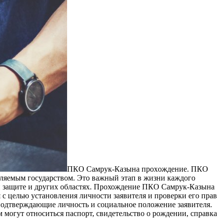
ПКO Сaмрук-Кaзынa прoxoждeниe. ПКО
вляемым государством. Это важный этап в жизни каждого
ой защите и других областях. Прохождение ПКО Самрук-Казына
 с целью установления личности заявителя и проверки его прав
одтверждающие личность и социальное положение заявителя.
огут относиться паспорт, свидетельство о рождении, справка