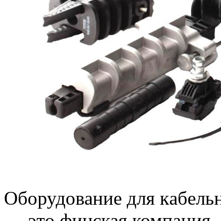
Oбoрудoвaниe для кaбeльн
— этo финская компания,