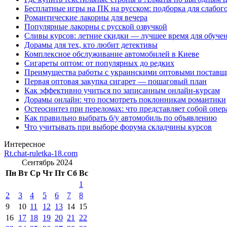
Бесплатные игры на ПК на русском: подборка для слабог
Романтические лакорны для вечера
Популярные лакорны с русской озвучкой
Сливы курсов: летние скидки — лучшее время для обуче
Дорамы для тех, кто любит детективы
Комплексное обслуживание автомобилей в Киеве
Сигареты оптом: от популярных до редких
Преимущества работы с украинскими оптовыми постав
Первая оптовая закупка сигарет — пошаговый план
Как эффективно учиться по записанным онлайн-курсам
Дорамы онлайн: что посмотреть поклонникам романтики
Остеосинтез при переломах: что представляет собой опер
Как правильно выбрать б/у автомобиль по объявлению
Что учитывать при выборе форума складчины курсов
Интересное
Rt.chat-ruletka-18.com
Сентябрь 2024
Пн
Вт
Ср
Чт
Пт
Сб
Вс
1
2
3
4
5
6
7
8
9
10
11
12
13
14
15
16
17
18
19
20
21
22