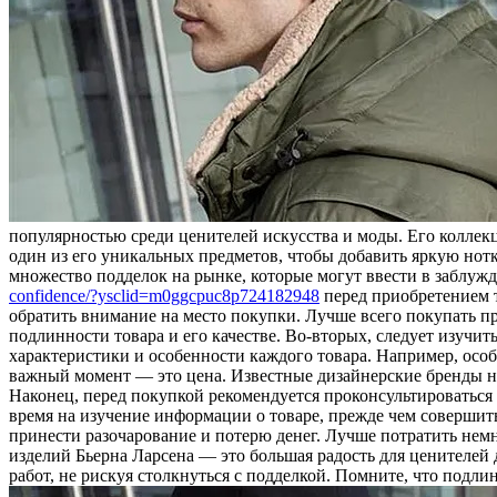
популярностью среди ценителей искусства и моды. Его колле
один из его уникальных предметов, чтобы добавить яркую нотк
множество подделок на рынке, которые могут ввести в заблуж
confidence/?ysclid=m0ggcpuc8p724182948
перед приобретением 
обратить внимание на место покупки. Лучше всего покупать 
подлинности товара и его качестве. Во-вторых, следует изучи
характеристики и особенности каждого товара. Например, осо
важный момент — это цена. Известные дизайнерские бренды не
Наконец, перед покупкой рекомендуется проконсультироваться
время на изучение информации о товаре, прежде чем совершит
принести разочарование и потерю денег. Лучше потратить немн
изделий Бьерна Ларсена — это большая радость для ценителей
работ, не рискуя столкнуться с подделкой. Помните, что подл