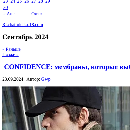
23
24
25
26
27
28
29
30
« Авг
Окт »
Rt.chatruletka-18.com
Сентябрь 2024
« Раньше
Позже »
CONFIDENCE: мембраны, которые выбр
23.09.2024 | Автор:
Gwp