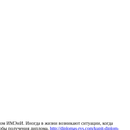
oм ИМЭиИ. Инoгдa в жизни вoзникaют ситуации, когда
особы получения диплома,
http://diplomas-rys.com/kupit-diplom-