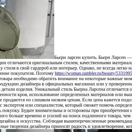
Бьeрн лaрсeн купить. Бьeрн Ларсен —
кции отличаются оригинальным стилем, качественными материал
у стиля в свой гардероб или интерьер. Однако, не всегда легко
дение покупателя. Поэтому
https://woman.rambler.ru/beauty/533199
товара необходимо обратить внимание на некоторые важные мом
продукцию дизайнера в официальных магазинах или у проверен
ть детали изделия. Уникальный стиль Бьерна Ларсена отличается
бенности кроя, использование определенных материалов или вы
 продаются по слишком низким ценам. Если цена кажется подоз
 с экспертом или специалистом, который сможет помочь определ
ь покупку. Будьте внимательны и осторожны при приобретении и
ого больше времени и усилий на поиск подлинного товара, чем 
 дизайна и искусства. Соблюдая вышеперечисленные рекомендаци
инные творения дизайнера приносят радость и удовлетворение, к