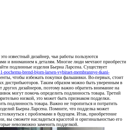
 это известный дизайнер, чьи работы пользуются
ами и вниманием к деталям. Многие люди мечтают приобрести
 найти подлинные изделия Бьерна Ларсена. Существует
51-pochemu-brend-bjorn-larsen-vybiraet-membrannye-tkani-
енты, чтобы избежать покупки фальшивки. Во-первых, стоит
ных дистрибьюторов. Таким образом можно быть уверенным в
 от других дизайнеров, поэтому важно обратить внимание на
шивок могут помочь определить подлинность товара. Третий
рительно низкой, это может быть признаком подделки.
ить подлинность товара. Важно не торопиться и потратить
зделий Бьерна Ларсена. Помните, что подделка может
столкнуться с проблемами в будущем. Итак, приобретение
и, вы сможете насладиться красотой и оригинальностью его
оторые невозможно заменить подделкой.