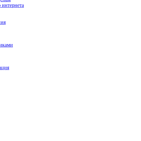
о интернета
ния
щиками
ация