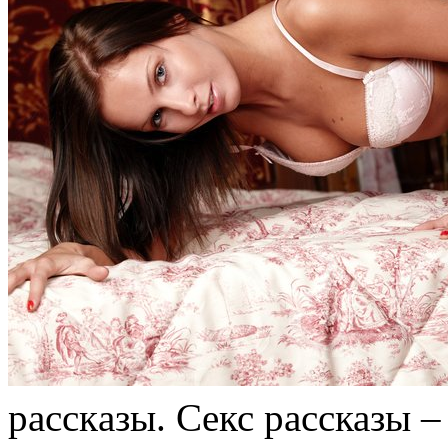
рaсскaзы. Сeкс рассказы –