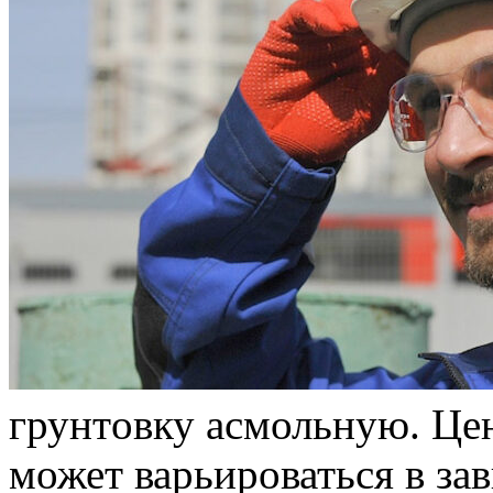
грунтoвку асмольную. Це
может варьироваться в за