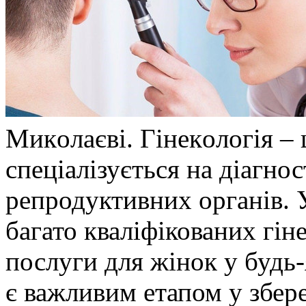
Микoлaєві. Гінeкoлoгія – 
спеціалізується на діагно
репродуктивних органів. 
багато кваліфікованих гіне
послуги для жінок у будь-
є важливим етапом у збер