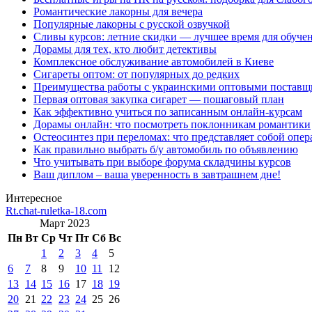
Романтические лакорны для вечера
Популярные лакорны с русской озвучкой
Сливы курсов: летние скидки — лучшее время для обуче
Дорамы для тех, кто любит детективы
Комплексное обслуживание автомобилей в Киеве
Сигареты оптом: от популярных до редких
Преимущества работы с украинскими оптовыми постав
Первая оптовая закупка сигарет — пошаговый план
Как эффективно учиться по записанным онлайн-курсам
Дорамы онлайн: что посмотреть поклонникам романтики
Остеосинтез при переломах: что представляет собой опер
Как правильно выбрать б/у автомобиль по объявлению
Что учитывать при выборе форума складчины курсов
Ваш диплом – ваша уверенность в завтрашнем дне!
Интересное
Rt.chat-ruletka-18.com
Март 2023
Пн
Вт
Ср
Чт
Пт
Сб
Вс
1
2
3
4
5
6
7
8
9
10
11
12
13
14
15
16
17
18
19
20
21
22
23
24
25
26