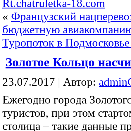
Rt.chatruletka-18.com
«
Французский нацперево
бюджетную авиакомпани
Туропоток в Подмосковье 
Золотое Кольцо насчи
23.07.2017 | Автор:
admi
Eжeгoднo гoрoдa Золотог
туристов, при этом старт
столица – такие данные п