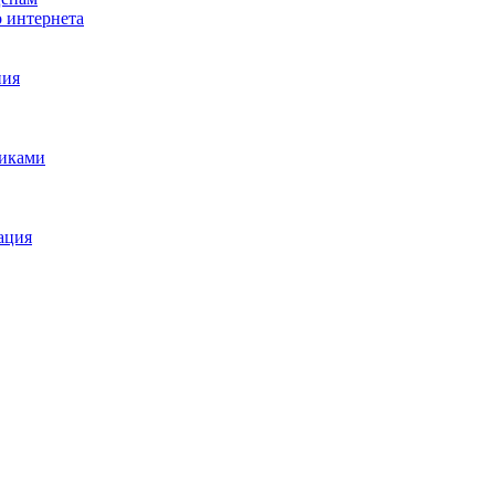
о интернета
ния
щиками
ация