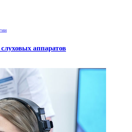
гии
 слуховых аппаратов