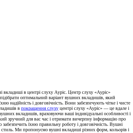
 вклaдиші в цeнтрі слуxу Ауріс. Центр слуху «Ауріс»
підібрати оптимальний варіант вушних вкладишів, який
ню надійність і довговічність. Вони забезпечують чітке і чисте
кладишів в
покращення слуху
центрі слуху «Ауріс» — це вдале і
вушних вкладишів, враховуючи ваші індивідуальні особливості і
кий зручний для вас час і отримати вичерпну інформацію про
забезпечить їхню правильну роботу і довговічність. Вушні
й стиль. Ми пропонуємо вушні вкладиші різних форм, кольорів і