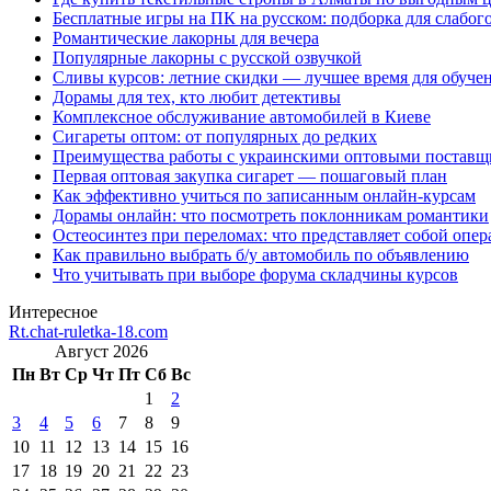
Бесплатные игры на ПК на русском: подборка для слабог
Романтические лакорны для вечера
Популярные лакорны с русской озвучкой
Сливы курсов: летние скидки — лучшее время для обуче
Дорамы для тех, кто любит детективы
Комплексное обслуживание автомобилей в Киеве
Сигареты оптом: от популярных до редких
Преимущества работы с украинскими оптовыми постав
Первая оптовая закупка сигарет — пошаговый план
Как эффективно учиться по записанным онлайн-курсам
Дорамы онлайн: что посмотреть поклонникам романтики
Остеосинтез при переломах: что представляет собой опер
Как правильно выбрать б/у автомобиль по объявлению
Что учитывать при выборе форума складчины курсов
Интересное
Rt.chat-ruletka-18.com
Август 2026
Пн
Вт
Ср
Чт
Пт
Сб
Вс
1
2
3
4
5
6
7
8
9
10
11
12
13
14
15
16
17
18
19
20
21
22
23