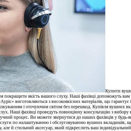
Купити вушні
м покращити якість вашого слуху. Наші фахівці допоможуть вам 
уріс» виготовляються з високоякісних матеріалів, що гарантує їх
пілкуванням і оточуючим світом без перешкод. Купівля вушних в
лух. Наші фахівці проведуть повноцінну консультацію з вибору 
учний процес. Ви можете звернутися до наших фахівців у будь-я
слуги по налаштуванню і обслуговуванню вушних вкладишів, що 
у, але й стильний аксесуар, який підкреслить ваш індивідуальни