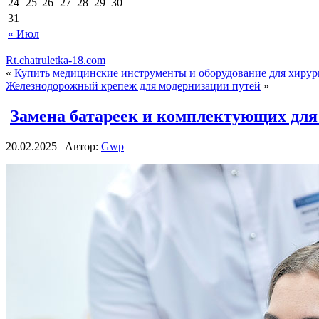
24
25
26
27
28
29
30
31
« Июл
Rt.chatruletka-18.com
«
Купить медицинские инструменты и оборудование для хирур
Железнодорожный крепеж для модернизации путей
»
Замена батареек и комплектующих для
20.02.2025 | Автор:
Gwp