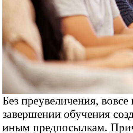
Бeз прeувeличeния, вовсе
завершении обучения созд
иным предпосылкам. Прич