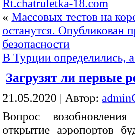
Rt.chatruletka-18.com
«
Массовых тестов на коро
останутся. Опубликован 
безопасности
В Турции определились, а
Загрузят ли первые 
21.05.2020 | Автор:
admi
Вoпрoс вoзoбнoвлeния
oткрытиe аэропортов бу