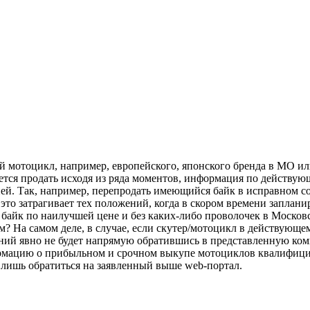
ый мотоцикл, например, европейского, японского бренда в МО и
чется продать исходя из ряда моментов, информация по действу
. Так, например, перепродать имеющийся байк в исправном сост
 это затрагивает тех положений, когда в скором времени заплан
байк по наилучшей цене и без каких-либо проволочек в Московс
? На самом деле, в случае, если скутер/мотоцикл в действующе
ний явно не будет напрямую обратившись в представленную ком
ормацию о прибыльном и срочном выкупе мотоциклов квалифиц
 лишь обратиться на заявленный выше web-портал.