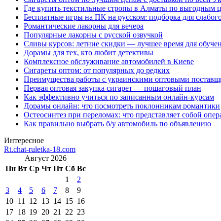
Где купить текстильные стропы в Алматы по выгодным 
Бесплатные игры на ПК на русском: подборка для слабог
Романтические лакорны для вечера
Популярные лакорны с русской озвучкой
Сливы курсов: летние скидки — лучшее время для обуче
Дорамы для тех, кто любит детективы
Комплексное обслуживание автомобилей в Киеве
Сигареты оптом: от популярных до редких
Преимущества работы с украинскими оптовыми постав
Первая оптовая закупка сигарет — пошаговый план
Как эффективно учиться по записанным онлайн-курсам
Дорамы онлайн: что посмотреть поклонникам романтики
Остеосинтез при переломах: что представляет собой опер
Как правильно выбрать б/у автомобиль по объявлению
Интересное
Rt.chat-ruletka-18.com
Август 2026
Пн
Вт
Ср
Чт
Пт
Сб
Вс
1
2
3
4
5
6
7
8
9
10
11
12
13
14
15
16
17
18
19
20
21
22
23