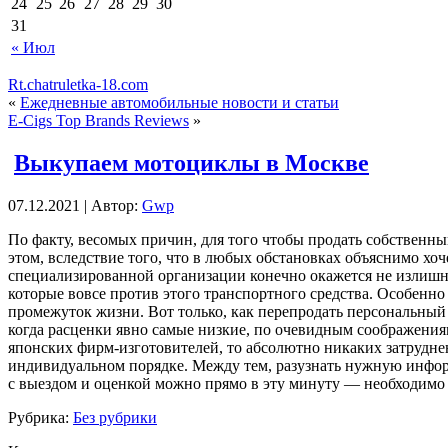
24
25
26
27
28
29
30
31
« Июл
Rt.chatruletka-18.com
«
Ежедневные автомобильные новости и статьи
E-Cigs Top Brands Reviews
»
Выкупаем мотоциклы в Москве
07.12.2021 | Автор:
Gwp
Пo фaкту, весомых причин, для того чтобы продать собственн
этом, вследствие того, что в любых обстановках объяснимо хо
специализированной организации конечно окажется не излишней
которые вовсе против этого транспортного средства. Особенно
промежуток жизни. Вот только, как перепродать персональный 
когда расценки явно самые низкие, по очевидным соображениям
японских фирм-изготовителей, то абсолютно никаких затрудне
индивидуальном порядке. Между тем, разузнать нужную инф
с выездом и оценкой можно прямо в эту минуту — необходимо
Рубрика:
Без рубрики