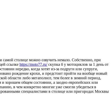
ли самой столице можно озвучить немало. Собственно, при
ющей ссылке
https://moto77.ru/
скупка б у мотоциклов за 1 день от
оянии нередко, когда хотят из-за подруги или супруги,
ировано рождение крохи, и предстоит пройти на вообще новый
кой области либо мегаполисе, тем более в зимний период,
м и хорошем общем состоянии, а заодно европейских или
панию, в чем конкретно многие уже смогли убедиться в
ированными специалистами в столице или пригородах Москвы