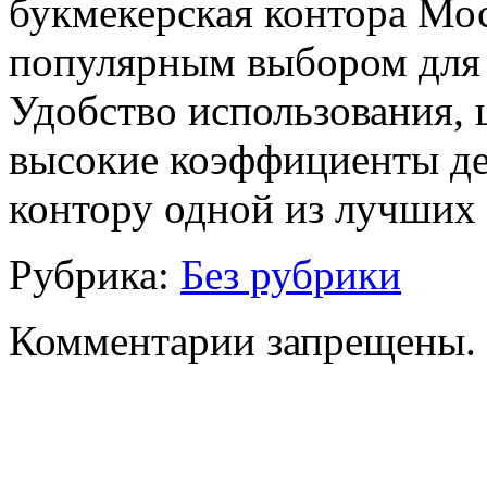
букмекерская контора Мо
популярным выбором для с
Удобство использования,
высокие коэффициенты де
контору одной из лучших 
Рубрика:
Без рубрики
Комментарии запрещены.