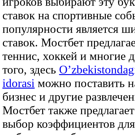
игроков выбирают эту бу
ставок на спортивные соб
популярности является ш
ставок. Мостбет предлагае
теннис, хоккей и многие 
того, здесь
O’zbekistondag
idorasi
можно поставить н
бизнес и другие развлече
Мостбет также предлагае
выбор коэффициентов для 