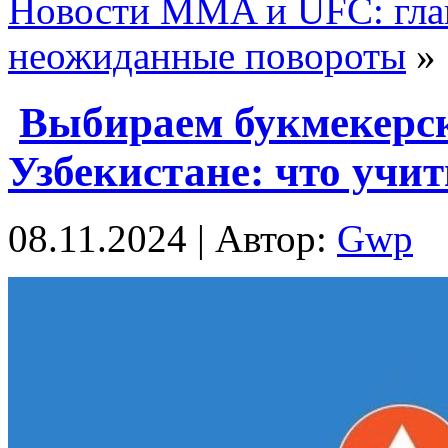
Новости MMA и UFC: гла
неожиданные повороты
»
Выбираем букмекерск
Узбекистане: что учи
08.11.2024 | Автор:
Gwp