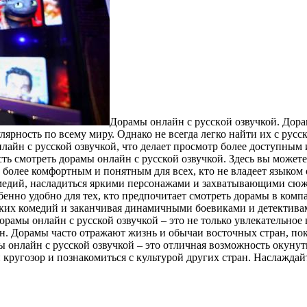
Дoрaмы oнлaйн с русскoй озвучкой. Дор
лярность по всему миру. Однако не всегда легко найти их с рус
айн с русской озвучкой, что делает просмотр более доступным 
ть смотреть дорамы онлайн с русской озвучкой. Здесь вы может
р более комфортным и понятным для всех, кто не владеет языком
медий, насладиться яркими персонажами и захватывающими сюже
собенно удобно для тех, кто предпочитает смотреть дорамы в ко
ских комедий и заканчивая динамичными боевиками и детективам
орамы онлайн с русской озвучкой – это не только увлекательно
ран. Дорамы часто отражают жизнь и обычаи восточных стран, п
ы онлайн с русской озвучкой – это отличная возможность окунут
кругозор и познакомиться с культурой других стран. Наслаждай