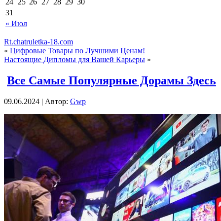
24
25
26
27
28
29
30
31
« Июл
Rt.chatruletka-18.com
«
Цифровые Товары по Лучшими Ценам!
Настоящие Дипломы для Вашей Карьеры
»
Все Самые Популярные Дорамы Здесь
09.06.2024 | Автор:
Gwp