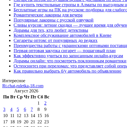
Где купить текстильные стропы в Алматы по выгодным 
Бесплатные игры на ПК на русском: подборка для слабог
Романтические лакорны для вечера
Популярные лакорны с русской озвучкой
Сливы курсов: летние скидки — лучшее время для обуче
Дорамы для тех, кто любит детективы
Комплексное обслуживание автомобилей в Киеве
Сигареты оптом: от популярных до редких
Преимущества работы с украинскими оптовыми постав
Первая оптовая закупка сигарет — пошаговый план
Как эффективно учиться по записанным онлайн-курсам
Дорамы онлайн: что посмотреть поклонникам романтики
Остеосинтез при переломах: что представляет собой опер
Как правильно выбрать б/у автомобиль по объявлению
Интересное
Rt.chat-ruletka-18.com
Август 2026
Пн
Вт
Ср
Чт
Пт
Сб
Вс
1
2
3
4
5
6
7
8
9
10
11
12
13
14
15
16
17
18
19
20
21
22
23