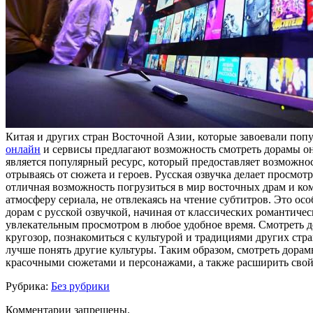
Китая и других стран Восточной Азии, которые завоевали попу
онлайн
и сервисы предлагают возможность смотреть дорамы онл
является популярный ресурс, который предоставляет возможнос
отрываясь от сюжета и героев. Русская озвучка делает просмот
отличная возможность погрузиться в мир восточных драм и ко
атмосферу сериала, не отвлекаясь на чтение субтитров. Это о
дорам с русской озвучкой, начиная от классических романтиче
увлекательным просмотром в любое удобное время. Смотреть д
кругозор, познакомиться с культурой и традициями других ст
лучше понять другие культуры. Таким образом, смотреть дорам
красочными сюжетами и персонажами, а также расширить свой 
Рубрика:
Без рубрики
Комментарии запрещены.