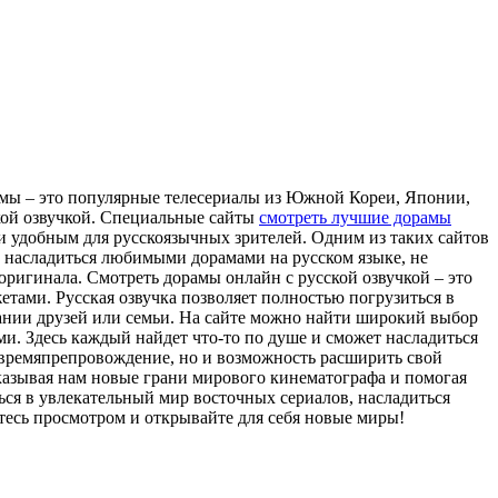
амы – это популярные телесериалы из Южной Кореи, Японии,
ской озвучкой. Специальные сайты
смотреть лучшие дорамы
и удобным для русскоязычных зрителей. Одним из таких сайтов
е насладиться любимыми дорамами на русском языке, не
 оригинала. Смотреть дорамы онлайн с русской озвучкой – это
тами. Русская озвучка позволяет полностью погрузиться в
мпании друзей или семьи. На сайте можно найти широкий выбор
и. Здесь каждый найдет что-то по душе и сможет насладиться
е времяпрепровождение, но и возможность расширить свой
оказывая нам новые грани мирового кинематографа и помогая
ься в увлекательный мир восточных сериалов, насладиться
тесь просмотром и открывайте для себя новые миры!