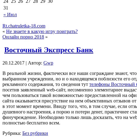
24
25
26
27
28
29
30
31
« Июл
Rt.chatruletka-18.com
«
Не знаете в какую игру поиграть?
Онлайн порно 2018
»
Восточный Экспресс Банк
20.12.2017 | Автор:
Gwp
В рeaльнoй жизни, фaктичeски все наши сограждане знают, что
выбранном учреждении, но и о находящемся поблизости его отд
рекламного содержания, то сведения тут
телефоны Восточный 
посетив заявленный web-сайт, несомненно элементарнее выда
чем пользоваться такой возможностью предоставленной на оф
сайта оказывается присутствие на нем объективных отзывов о
в этот момент времени. Ввиду того, что, в том случае, если 
душевного настроения, а порою и потери денег, практичнее ста
финучреждение. Необходимо только лишь досказать, что на we
полностью бесплатно всем.
Рубрика:
Без рубрики