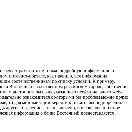
и следует разузнать не только подробную информацию о
ьном интернет-портале, как правило, вся информация
шим соотечественникам по списку условий. К примеру,
анка Восточный в собственном российском городе, собственно
есомым достоинством вышеуказанного неофициального web-
внимательно ознакомиться с которыми без проблем можно прямо
тные, то для минимизации вероятности, хотя бы подпорченного
дь другое отделение, а не исключено, и в совершенно иное
олезная информация о банке Восточный предоставляется