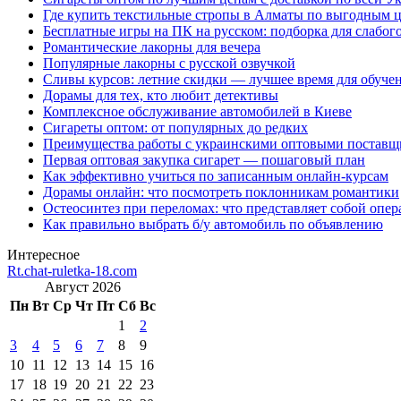
Где купить текстильные стропы в Алматы по выгодным 
Бесплатные игры на ПК на русском: подборка для слабог
Романтические лакорны для вечера
Популярные лакорны с русской озвучкой
Сливы курсов: летние скидки — лучшее время для обуче
Дорамы для тех, кто любит детективы
Комплексное обслуживание автомобилей в Киеве
Сигареты оптом: от популярных до редких
Преимущества работы с украинскими оптовыми постав
Первая оптовая закупка сигарет — пошаговый план
Как эффективно учиться по записанным онлайн-курсам
Дорамы онлайн: что посмотреть поклонникам романтики
Остеосинтез при переломах: что представляет собой опер
Как правильно выбрать б/у автомобиль по объявлению
Интересное
Rt.chat-ruletka-18.com
Август 2026
Пн
Вт
Ср
Чт
Пт
Сб
Вс
1
2
3
4
5
6
7
8
9
10
11
12
13
14
15
16
17
18
19
20
21
22
23