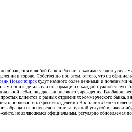
 до обращения в любой банк в России за какими угодно услугам
елении в городе. Собственно при этом, оттого, что на официал
банк Новосибирск
будут намного более ценными и полезными на
стся уточнить детальную информацию о каждой нужной услуге б
ициальной веб-площадке финансового учреждения. Вдобавок, в
т простых клиентов о разных отделениях коммерческого банка, 
отзывы о поблизости открытом отделении Восточного банка нелес
нет обращаться непосредственно за нужной услугой в какое-нибу
b-сайте, не являющемся официальным, регулярно обновляемая п