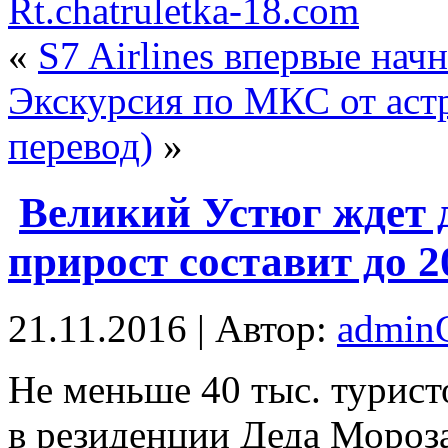
Rt.chatruletka-18.com
«
S7 Airlines впервые нач
Экскурсия по МКС от аст
перевод)
»
Великий Устюг ждет д
прирост составит до 
21.11.2016 | Автор:
admi
Нe меньше 40 тыс. турист
в резиденции Деда Мороза