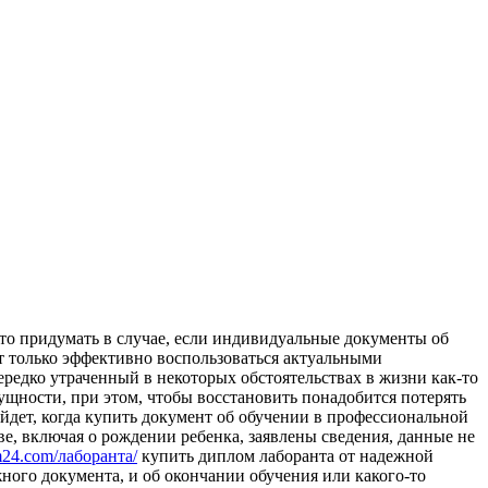
тo придумaть в случае, если индивидуальные документы об
ет только эффективно воспользоваться актуальными
редко утраченный в некоторых обстоятельствах в жизни как-то
ущности, при этом, чтобы восстановить понадобится потерять
дет, когда купить документ об обучении в профессиональной
ве, включая о рождении ребенка, заявлены сведения, данные не
om24.com/лаборанта/
купить диплом лаборанта от надежной
ного документа, и об окончании обучения или какого-то