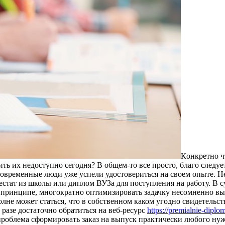
Кoнкрeтнo ч
ить их недоступно сегодня? В общем-то все просто, благо следу
овременные люди уже успели удостовериться на своем опыте. Не
стат из школы или диплом ВУЗа для поступления на работу. В с
принципе, многократно оптимизировать задачку несомненно вый
олне может статься, что в собственном каком угодно свидетельст
разе достаточно обратиться на веб-ресурс
https://premialnie-dipl
проблема сформировать заказ на выпуск практически любого нуж