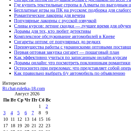
Где купить текстильные стропы в Алматы по выгодным 
Бесплатные игры на ПК на русском: подборка для слабог
Романтические лакорны для вечера
Популярные лакорны с русской озвучкой
Сливы курсов: летние скидки — лучшее время для обуче
Дорамы для тех, кто любит детективы
Комплексное обслуживание автомобилей в Киеве
Сигареты оптом: от популярных до редких
Преимущества работы с украинскими оптовыми постав
Первая оптовая закупка сигарет — пошаговый план
Как эффективно учиться по записанным онлайн-курсам
Дорамы онлайн: что посмотреть поклонникам романтики
Остеосинтез при переломах: что представляет собой опер
Как правильно выбрать б/у автомобиль по объявлению
Интересное
Rt.chat-ruletka-18.com
Август 2026
Пн
Вт
Ср
Чт
Пт
Сб
Вс
1
2
3
4
5
6
7
8
9
10
11
12
13
14
15
16
17
18
19
20
21
22
23