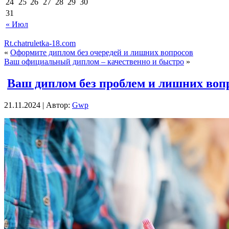
24
25
26
27
28
29
30
31
« Июл
Rt.chatruletka-18.com
«
Оформите диплом без очередей и лишних вопросов
Ваш официальный диплом – качественно и быстро
»
Ваш диплом без проблем и лишних воп
21.11.2024 | Автор:
Gwp