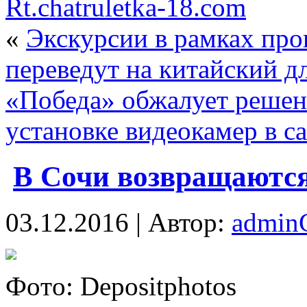
Rt.chatruletka-18.com
«
Экскурсии в рамках пр
переведут на китайский д
«Победа» обжалует решени
установке видеокамер в с
В Сочи возвращаютс
03.12.2016 | Автор:
admi
Фoтo: Depositphotos