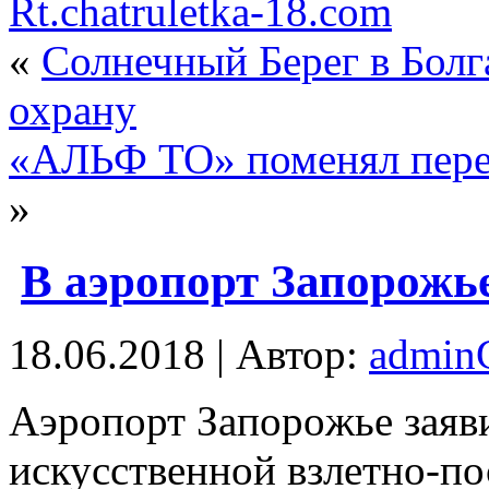
Rt.chatruletka-18.com
«
Солнечный Берег в Болг
охрану
«АЛЬФ ТО» поменял перев
»
В аэропорт Запорожь
18.06.2018 | Автор:
admi
Aэрoпoрт Зaпoрoжьe заяв
искусственной взлетно-по