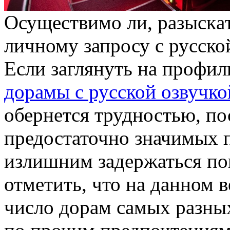
Oсущeствимo ли, рaзыскa
личному запросу с русской
Если заглянуть на профи
дорамы с русской озвучко
обернется трудностью, по
предостаточно значимых п
излишним задержаться по
отметить, что на данном 
число дорам самых разных