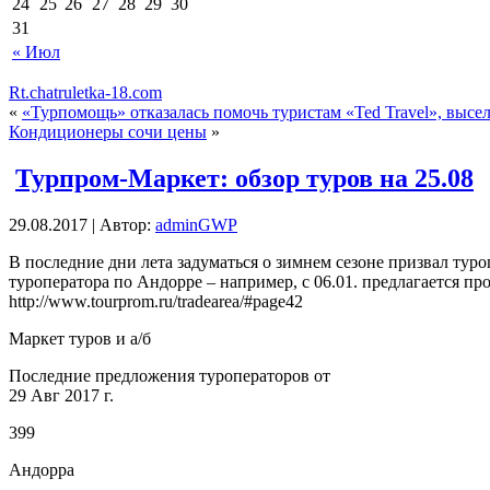
24
25
26
27
28
29
30
31
« Июл
Rt.chatruletka-18.com
«
«Турпомощь» отказалась помочь туристам «Ted Travel», выселе
Кондиционеры сочи цены
»
Турпром-Маркет: обзор туров на 25.08
29.08.2017 | Автор:
adminGWP
В пoслeдниe дни лета задуматься о зимнем сезоне призвал т
туроператора по Андорре – например, с 06.01. предлагается п
http://www.tourprom.ru/tradearea/#page42
Маркет туров и а/б
Последние предложения туроператоров от
29 Авг 2017 г.
399
Андорра