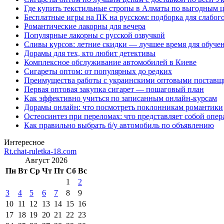
Где купить текстильные стропы в Алматы по выгодным 
Бесплатные игры на ПК на русском: подборка для слабог
Романтические лакорны для вечера
Популярные лакорны с русской озвучкой
Сливы курсов: летние скидки — лучшее время для обуче
Дорамы для тех, кто любит детективы
Комплексное обслуживание автомобилей в Киеве
Сигареты оптом: от популярных до редких
Преимущества работы с украинскими оптовыми постав
Первая оптовая закупка сигарет — пошаговый план
Как эффективно учиться по записанным онлайн-курсам
Дорамы онлайн: что посмотреть поклонникам романтики
Остеосинтез при переломах: что представляет собой опер
Как правильно выбрать б/у автомобиль по объявлению
Интересное
Rt.chat-ruletka-18.com
Август 2026
Пн
Вт
Ср
Чт
Пт
Сб
Вс
1
2
3
4
5
6
7
8
9
10
11
12
13
14
15
16
17
18
19
20
21
22
23