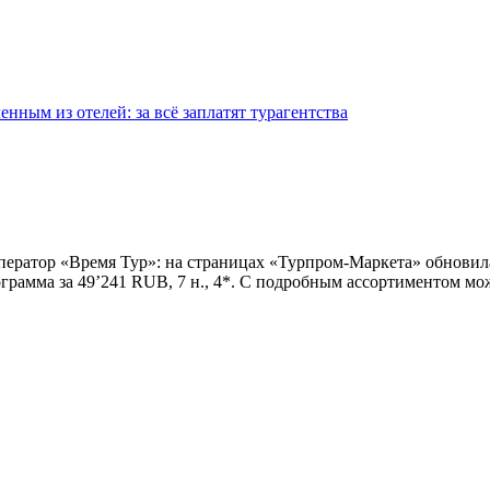
нным из отелей: за всё заплатят турагентства
уроператор «Время Тур»: на страницах «Турпром-Маркета» обно
рограмма за 49’241 RUB, 7 н., 4*. С подробным ассортиментом 