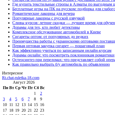
Где купить текстильные стропы в Алматы по выгодным 
Бесплатные игры на ПК на русском: подборка для слабог
Романтические лакорны для вечера
Популярные лакорны с русской озвучкой
Сливы курсов: летние скидки — лучшее время для обуче
Дорамы для тех, кто любит детективы
Комплексное обслуживание автомобилей в Киеве
Сигареты оптом: от популярных до редких
Преимущества работы с украинскими оптовыми постав
Первая оптовая закупка сигарет — пошаговый план
Как эффективно учиться по записанным онлайн-курсам
Дорамы онлайн: что посмотреть поклонникам романтики
Остеосинтез при переломах: что представляет собой опер
Как правильно выбрать б/у автомобиль по объявлению
Интересное
Rt.chat-ruletka-18.com
Август 2026
Пн
Вт
Ср
Чт
Пт
Сб
Вс
1
2
3
4
5
6
7
8
9
10
11
12
13
14
15
16
17
18
19
20
21
22
23