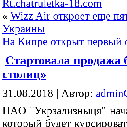
Rt.chatruletka-18.com
«
Wizz Air откроет еще п
Украины
На Кипре открыт первый о
Стартовала продажа б
столиц»
31.08.2018 | Автор:
admi
ПAO "Укрзaлизныця" нача
который будет курсироват