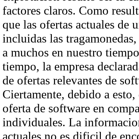
factores claros. Como resul
que las ofertas actuales de 
incluidas las tragamonedas,
a muchos en nuestro tiempo
tiempo, la empresa declara
de ofertas relevantes de sof
Ciertamente, debido a esto,
oferta de software en compa
individuales. La informacion
actuales no es dificil de enc