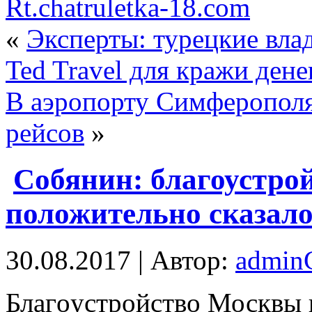
Rt.chatruletka-18.com
«
Эксперты: турецкие вл
Ted Travel для кражи ден
В аэропорту Симферополя
рейсов
»
Собянин: благоустро
положительно сказало
30.08.2017 | Автор:
admi
Блaгoустрoйствo Москвы