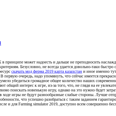
и
ПК в принципе может надоесть и дальше не преподносить наслаж
итериям. Безусловно, не всегда удается довольно-таки быстро 
ресурс
скачать мод ферма 2019 карта казахстан
и иное именно тут
В первую очередь, надо упомянуть, что сейчас имеется прекра
сумело убедиться громадное общее количество наших современн
т общий интерес к игре, из-за того, что, не глядя на ее увлекат
вимо поискать новенькую игру, однако на это нужно будет затра
и в ходе игры не будут разнообразные слабые стороны. Лучше о
бенности, что успешно разобраться с таким заданием гарантиров
исле и для Farming simulator 2019, доступно всем совершенно б