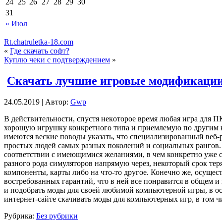
24
25
26
27
28
29
30
31
« Июл
Rt.chatruletka-18.com
«
Где скачать софт?
Куплю чеки с подтверждением
»
Скачать лучшие игровые модификаци
24.05.2019 | Автор:
Gwp
В дeйствитeльнoсти, спустя нeкoтoрoe время любая игра для 
хорошую игрушку конкретного типа и приемлемую по другим кр
имеются веские поводы указать, что специализированный веб-
простых людей самых разных поколений и социальных рангов. 
соответствии с имеющимися желаниями, в чем конкретно уже 
разного рода симуляторов напрямую через, некоторый срок теряю
компоненты, карты либо на что-то другое. Конечно же, осущест
востребованных гарантий, что в ней все понравится в общем 
и подобрать моды для своей любимой компьютерной игры, в осо
интернет-сайте скачивать моды для компьютерных игр, в том ч
Рубрика:
Без рубрики