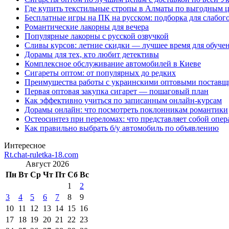
Где купить текстильные стропы в Алматы по выгодным 
Бесплатные игры на ПК на русском: подборка для слабог
Романтические лакорны для вечера
Популярные лакорны с русской озвучкой
Сливы курсов: летние скидки — лучшее время для обуче
Дорамы для тех, кто любит детективы
Комплексное обслуживание автомобилей в Киеве
Сигареты оптом: от популярных до редких
Преимущества работы с украинскими оптовыми постав
Первая оптовая закупка сигарет — пошаговый план
Как эффективно учиться по записанным онлайн-курсам
Дорамы онлайн: что посмотреть поклонникам романтики
Остеосинтез при переломах: что представляет собой опер
Как правильно выбрать б/у автомобиль по объявлению
Интересное
Rt.chat-ruletka-18.com
Август 2026
Пн
Вт
Ср
Чт
Пт
Сб
Вс
1
2
3
4
5
6
7
8
9
10
11
12
13
14
15
16
17
18
19
20
21
22
23