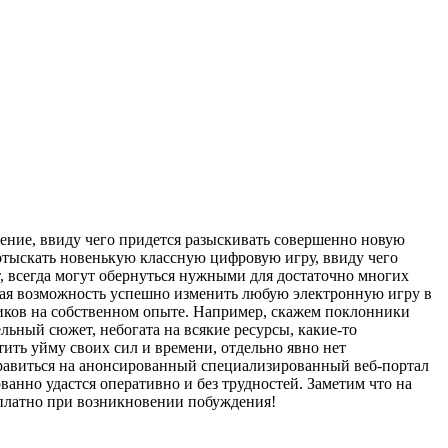
дение, ввиду чего придется разыскивать совершенно новую
отыскать новенькую классную цифровую игру, ввиду чего
, всегда могут обернуться нужными для достаточно многих
сная возможность успешно изменить любую электронную игру в
иков на собственном опыте. Например, скажем поклонники
ельный сюжет, небогата на всякие ресурсы, какие-то
тить уйму своих сил и времени, отдельно явно нет
тправиться на анонсированный специализированный веб-портал
анно удастся оперативно и без трудностей. Заметим что на
есплатно при возникновении побуждения!