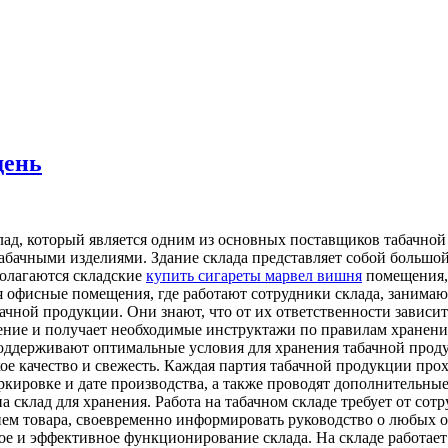
день
лад, который является одним из основных поставщиков табачной
абачными изделиями. Здание склада представляет собой большой
полагаются складские
купить сигареты марвел вишня
помещения, 
я офисные помещения, где работают сотрудники склада, занимаю
ачной продукции. Они знают, что от их ответственности зависит
ение и получает необходимые инструктажи по правилам хранени
оддерживают оптимальные условия для хранения табачной проду
кое качество и свежесть. Каждая партия табачной продукции прох
ркировке и дате производства, а также проводят дополнительны
а склад для хранения. Работа на табачном складе требует от со
ем товара, своевременно информировать руководство о любых о
ое и эффективное функционирование склада. На складе работае