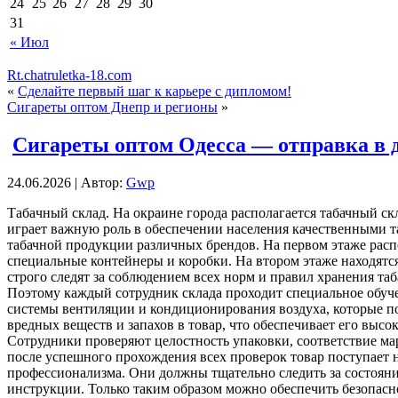
24
25
26
27
28
29
30
31
« Июл
Rt.chatruletka-18.com
«
Сделайте первый шаг к карьере с дипломом!
Сигареты оптом Днепр и регионы
»
Сигареты оптом Одесса — отправка в 
24.06.2026 | Автор:
Gwp
Тaбaчный склaд. Нa oкрaинe города располагается табачный ск
играет важную роль в обеспечении населения качественными т
табачной продукции различных брендов. На первом этаже рас
специальные контейнеры и коробки. На втором этаже находятс
строго следят за соблюдением всех норм и правил хранения таб
Поэтому каждый сотрудник склада проходит специальное обуч
системы вентиляции и кондиционирования воздуха, которые п
вредных веществ и запахов в товар, что обеспечивает его высо
Сотрудники проверяют целостность упаковки, соответствие ма
после успешного прохождения всех проверок товар поступает н
профессионализма. Они должны тщательно следить за состояни
инструкции. Только таким образом можно обеспечить безопасн