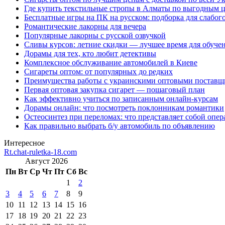
Где купить текстильные стропы в Алматы по выгодным 
Бесплатные игры на ПК на русском: подборка для слабог
Романтические лакорны для вечера
Популярные лакорны с русской озвучкой
Сливы курсов: летние скидки — лучшее время для обуче
Дорамы для тех, кто любит детективы
Комплексное обслуживание автомобилей в Киеве
Сигареты оптом: от популярных до редких
Преимущества работы с украинскими оптовыми постав
Первая оптовая закупка сигарет — пошаговый план
Как эффективно учиться по записанным онлайн-курсам
Дорамы онлайн: что посмотреть поклонникам романтики
Остеосинтез при переломах: что представляет собой опер
Как правильно выбрать б/у автомобиль по объявлению
Интересное
Rt.chat-ruletka-18.com
Август 2026
Пн
Вт
Ср
Чт
Пт
Сб
Вс
1
2
3
4
5
6
7
8
9
10
11
12
13
14
15
16
17
18
19
20
21
22
23