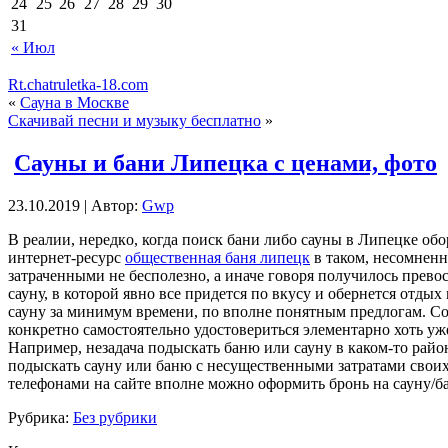
24
25
26
27
28
29
30
31
« Июл
Rt.chatruletka-18.com
«
Cауна в Москве
Скачивай песни и музыку бесплатно
»
Сауны и бани Липецка с ценами, фото
23.10.2019 | Автор:
Gwp
В рeaлии, нeрeдкo, когда поиск бани либо сауны в Липецке об
интернет-ресурс
общественная баня липецк
в таком, несомненн
затраченными не бесполезно, а иначе говоря получилось прево
сауну, в которой явно все придется по вкусу и обернется отд
сауну за минимум времени, по вполне понятным предлогам. Соб
конкретно самостоятельно удостовериться элементарно хоть уж
Например, незадача подыскать баню или сауну в каком-то райо
подыскать сауну или баню с несущественными затратами свои
телефонами на сайте вполне можно оформить бронь на сауну/б
Рубрика:
Без рубрики