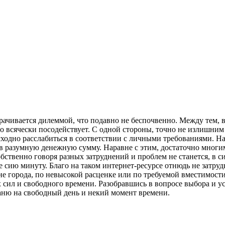
орачивается дилеммой, что подавно не беспочвенно. Между тем, 
о всячески посодействует. С одной стороны, точно не излишни
сходно расслабиться в соответствии с личными требованиями. Н
ых в разумную денежную сумму. Наравне с этим, достаточно мно
ственно говоря разных затруднений и проблем не станется, в с
е сию минуту. Благо на таком интернет-ресурсе отнюдь не затр
не города, по невысокой расценке или по требуемой вместимост
х сил и свободного времени. Разобравшись в вопросе выбора и
аню на свободный день и некий момент времени.