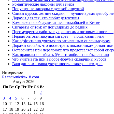
Романтические лакорны для вечера
Популярные лакорны с русской озвучкой
Сливы курсов: летние скидки — лучшее время для обуче
Дорамы для тех, кто любит детективы
Комплексное обслуживание автомобилей в Киеве
Сигареты оптом: от популярных до редких
Преимущества работы с украинскими оптовыми постав
Первая оптовая закупка сигарет — пошаговый план
Как эффективно учиться по записанным онлайн-курсам
Дорамы онлайн: что посмотреть поклонникам романтики
Остеосинтез при переломах: что представляет собой опер
Как правильно выбрать б/у автомобиль по объявлению
Что учитывать при выборе форума складчины курсов
Ваш диплом – ваша уверенность в завтрашнем дне!
Интересное
Rt.chat-ruletka-18.com
Август 2026
Пн
Вт
Ср
Чт
Пт
Сб
Вс
1
2
3
4
5
6
7
8
9
10
11
12
13
14
15
16
17
18
19
20
21
22
23