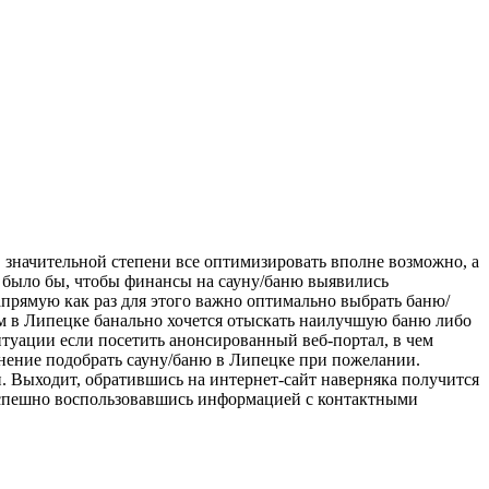
в значительной степени все оптимизировать вполне возможно, а
м было бы, чтобы финансы на сауну/баню выявились
апрямую как раз для этого важно оптимально выбрать баню/
гим в Липецке банально хочется отыскать наилучшую баню либо
итуации если посетить анонсированный веб-портал, в чем
уднение подобрать сауну/баню в Липецке при пожелании.
и. Выходит, обратившись на интернет-сайт наверняка получится
 успешно воспользовавшись информацией с контактными