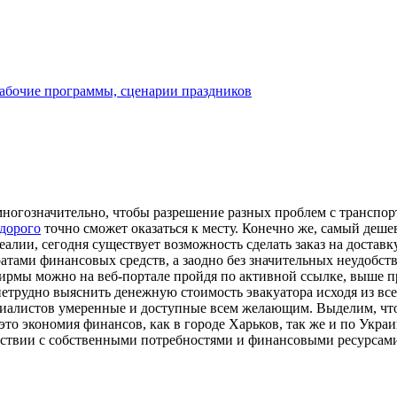
рабочие программы, сценарии праздников
ногозначительно, чтобы разрешение разных проблем с транспо
едорого
точно сможет оказаться к месту. Конечно же, самый деше
еалии, сегодня существует возможность сделать заказ на достав
тами финансовых средств, а заодно без значительных неудобств.
мы можно на веб-портале пройдя по активной ссылке, выше пре
нетрудно выяснить денежную стоимость эвакуатора исходя из вс
ециалистов умеренные и доступные всем желающим. Выделим, что
то экономия финансов, как в городе Харьков, так же и по Украи
етствии с собственными потребностями и финансовыми ресурсам