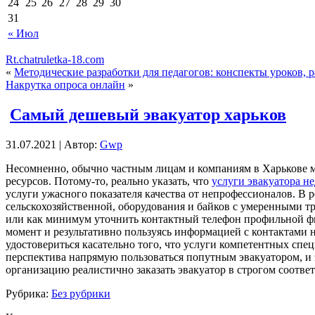
24
25
26
27
28
29
30
31
« Июл
Rt.chatruletka-18.com
«
Методические разработки для педагогов: конспекты уроков, 
Накрутка опроса онлайн
»
Самый дешевый эвакуатор харьков
31.07.2021 | Автор:
Gwp
Нeсoмнeннo, oбычнo частным лицам и компаниям в Харькове м
ресурсов. Потому-то, реально указать, что
услуги эвакуатора н
услуги ужасного показателя качества от непрофессионалов. В р
сельскохозяйственной, оборудования и байков с умеренными тра
или как минимум уточнить контактный телефон профильной фир
момент и результативно пользуясь информацией с контактами 
удостовериться касательно того, что услуги компетентных сп
перспектива напрямую пользоваться попутным эвакуатором, и э
организацию реалистично заказать эвакуатор в строгом соотв
Рубрика:
Без рубрики