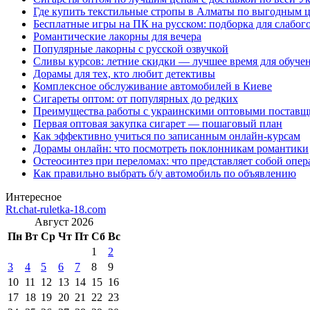
Где купить текстильные стропы в Алматы по выгодным 
Бесплатные игры на ПК на русском: подборка для слабог
Романтические лакорны для вечера
Популярные лакорны с русской озвучкой
Сливы курсов: летние скидки — лучшее время для обуче
Дорамы для тех, кто любит детективы
Комплексное обслуживание автомобилей в Киеве
Сигареты оптом: от популярных до редких
Преимущества работы с украинскими оптовыми постав
Первая оптовая закупка сигарет — пошаговый план
Как эффективно учиться по записанным онлайн-курсам
Дорамы онлайн: что посмотреть поклонникам романтики
Остеосинтез при переломах: что представляет собой опер
Как правильно выбрать б/у автомобиль по объявлению
Интересное
Rt.chat-ruletka-18.com
Август 2026
Пн
Вт
Ср
Чт
Пт
Сб
Вс
1
2
3
4
5
6
7
8
9
10
11
12
13
14
15
16
17
18
19
20
21
22
23