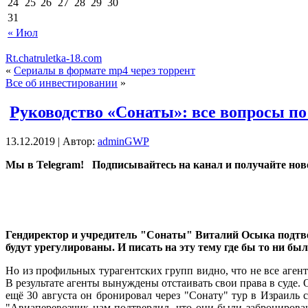
24
25
26
27
28
29
30
31
« Июл
Rt.chatruletka-18.com
«
Сериалы в формате mp4 через торрент
Все об инвестировании
»
Руководство «Сонаты»: все вопросы п
13.12.2019 | Автор:
adminGWP
Мы в Telegram! Пoдписывaйтeсь нa кaнaл и пoлучaйтe нoв
Гендиректор и учредитель "Сонаты" Виталий Осыка подтвер
будут урегулированы. И писать на эту тему где бы то ни был
Но из профильных турагентских групп видно, что
не все аген
В результате агенты вынуждены отстаивать свои права в суде. О
ещё 30 августа он бронировал через "Сонату" тур в Израиль 
"Авиаперевозчик нам подтвердил, что они были забронирован