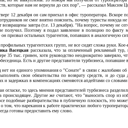
ств, которые нам не вернули до сих пор", — рассказал Максим Ц
 четверг 12 декабря он сам приехал в офис туроператора. Вскоре
трудников не смог внятно пояснить, почему туристы никуда не п
озвращены завтра (т.е. 13 декабря). "На вопрос, почему не сего
не получил. Поэтому я подал заявление в полицию по факту м
н призвал остальных турагентов, попавших в аналогичную ситу
профильных турагентских групп, не все сидят сложа руки. Кое-кт
Лика Васецкая
рассказала, что за оплаченный рекламный тур, 
ере 35 тыс. гривен, хотя руководство неоднократно заверяло, чт
обеседница. Есть и другие представители турбизнеса, попавшие 
д нет ни единого упоминания о "Сонате" в связи с жалобами о
 выполнять свои обязательства по возврату средств, и до суд
ах и задержках в компенсациях сменяются апдейтами со словами
аи огласке, то здесь мнения представителей турбизнеса разделил
 происходящее. Другие же считают, что "выносить спор из изб
все подобные разбирательства в публичную плоскость, это мож
 том, что нарекания к работе практически любого туроператора
гда готовы предоставить ему слово.