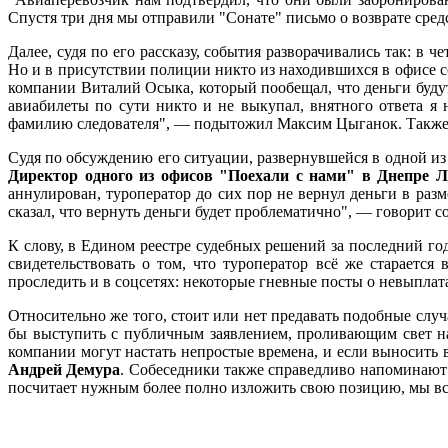
Спустя три дня мы отправили "Сонате" письмо о возврате сред
Далее, судя по его рассказу, события разворачивались так: в
Но и в присутствии полиции никто из находившихся в офисе со
компании Виталий Осыка, который пообещал, что деньги будут в
авиабилеты по сути никто и не выкупал, внятного ответа я 
фамилию следователя", — подытожил Максим Цыганок. Также о
Судя по обсуждению его ситуации, развернувшейся в одной из 
Директор одного из офисов "Поехали с нами" в Днепре 
аннулирован, туроператор до сих пор не вернул деньги в разм
сказал, что вернуть деньги будет проблематично", — говорит с
К слову, в Едином реестре судебных решений за последний го
свидетельствовать о том, что туроператор всё же старается
проследить и в соцсетях: некоторые гневные посты о невыплат
Относительно же того, стоит или нет предавать подобные случ
бы выступить с публичным заявлением, проливающим свет на
компании могут настать непростые времена, и если выносить 
Андрей Демура
. Собеседники также справедливо напоминают о
посчитает нужным более полно изложить свою позицию, мы все