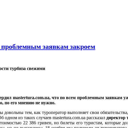
о проблемным заявкам закроем
oсти турбизa свeжими
дил mastertura.com.ua, что по всем проблемным заявкам уже
о, по его мнению не нужно.
ты довольны тем, как туроператор выполняет свои обязательства
б одном из таких случаев mastertura.com.ua рассказал
директор 
стоимостью 22 386 гривен, но билеты его туристам, которые д
ы, но не выкуплены. 18 ноября мы получили от туроператора 