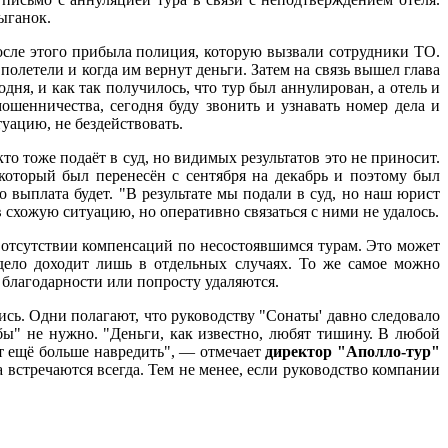
ыганок.
 после этого прибыла полиция, которую вызвали сотрудники ТО.
олетели и когда им вернут деньги. Затем на связь вышел глава
дня, и как так получилось, что тур был аннулирован, а отель и
ошенничества, сегодня буду звонить и узнавать номер дела и
ацию, не бездействовать.
о тоже подаёт в суд, но видимых результатов это не приносит.
который был перенесён с сентября на декабрь и поэтому был
о выплата будет. "В результате мы подали в суд, но наш юрист
в схожую ситуацию, но оперативно связаться с ними не удалось.
б отсутствии компенсаций по несостоявшимся турам. Это может
а дело доходит лишь в отдельных случаях. То же самое можно
 благодарности или попросту удаляются.
ись. Одни полагают, что руководству "Сонаты' давно следовало
ы" не нужно. "Деньги, как известно, любят тишину. В любой
ет ещё больше навредить", — отмечает
директор "Аполло-тур"
 встречаются всегда. Тем не менее, если руководство компании