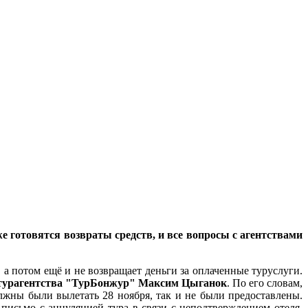
 готовятся возвраты средств, и все вопросы с агентствами
, а потом ещё и не возвращает деньги за оплаченные туруслуги.
турагентства "ТурБонжур" Максим Цыганок
. По его словам,
олжны были вылетать 28 ноября, так и не были предоставлены.
письмо с аннуляцией тура в связи с неподтверждением отеля.