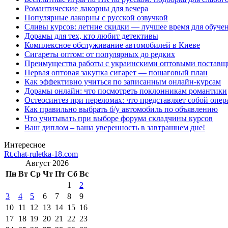
Романтические лакорны для вечера
Популярные лакорны с русской озвучкой
Сливы курсов: летние скидки — лучшее время для обуче
Дорамы для тех, кто любит детективы
Комплексное обслуживание автомобилей в Киеве
Сигареты оптом: от популярных до редких
Преимущества работы с украинскими оптовыми постав
Первая оптовая закупка сигарет — пошаговый план
Как эффективно учиться по записанным онлайн-курсам
Дорамы онлайн: что посмотреть поклонникам романтики
Остеосинтез при переломах: что представляет собой опер
Как правильно выбрать б/у автомобиль по объявлению
Что учитывать при выборе форума складчины курсов
Ваш диплом – ваша уверенность в завтрашнем дне!
Интересное
Rt.chat-ruletka-18.com
Август 2026
Пн
Вт
Ср
Чт
Пт
Сб
Вс
1
2
3
4
5
6
7
8
9
10
11
12
13
14
15
16
17
18
19
20
21
22
23