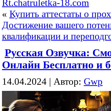
Rt.chatruletka-18.com
«
Купить аттестаты о про
Достижение вашего поте
квалификации и переподг
Русская Озвучка: С
Онлайн Бесплатно и б
14.04.2024 | Автор:
Gwp