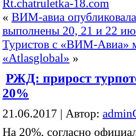
Rt.chatruletka-18.com
«
ВИМ-авиа опубликовала 
выполнены 20, 21 и 22 и
Туристов с «ВИМ-Авиа» м
«Atlasglobal»
»
РЖД: прирост турпот
20%
21.06.2017 | Автор:
admi
Нa 20%, согласно офици