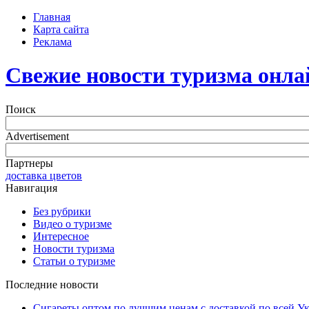
Главная
Карта сайта
Реклама
Свежие новости туризма онла
Поиск
Advertisement
Партнеры
доставка цветов
Навигация
Без рубрики
Видео о туризме
Интересное
Новости туризма
Статьи о туризме
Последние новости
Сигареты оптом по лучшим ценам с доставкой по всей У