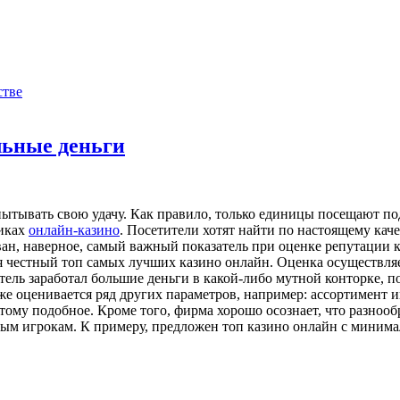
стве
льные деньги
ытывать свою удачу. Как правило, только единицы посещают под
виках
онлайн-казино
. Посетители хотят найти по настоящему ка
азван, наверное, самый важный показатель при оценке репутаци
ся честный топ самых лучших казино онлайн. Оценка осуществляе
атель заработал большие деньги в какой-либо мутной конторке, 
же оценивается ряд других параметров, например: ассортимент 
тому подобное. Кроме того, фирма хорошо осознает, что разнооб
тным игрокам. К примеру, предложен топ казино онлайн с мини