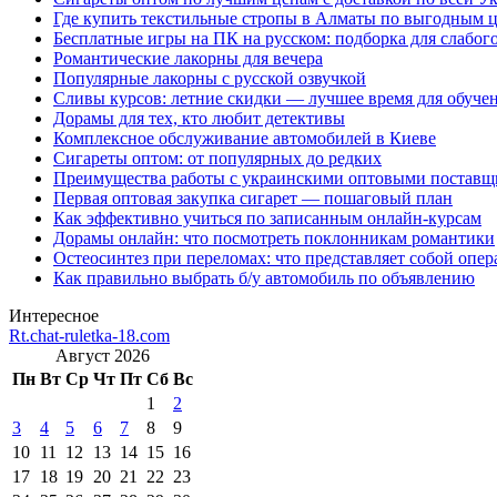
Где купить текстильные стропы в Алматы по выгодным 
Бесплатные игры на ПК на русском: подборка для слабог
Романтические лакорны для вечера
Популярные лакорны с русской озвучкой
Сливы курсов: летние скидки — лучшее время для обуче
Дорамы для тех, кто любит детективы
Комплексное обслуживание автомобилей в Киеве
Сигареты оптом: от популярных до редких
Преимущества работы с украинскими оптовыми постав
Первая оптовая закупка сигарет — пошаговый план
Как эффективно учиться по записанным онлайн-курсам
Дорамы онлайн: что посмотреть поклонникам романтики
Остеосинтез при переломах: что представляет собой опер
Как правильно выбрать б/у автомобиль по объявлению
Интересное
Rt.chat-ruletka-18.com
Август 2026
Пн
Вт
Ср
Чт
Пт
Сб
Вс
1
2
3
4
5
6
7
8
9
10
11
12
13
14
15
16
17
18
19
20
21
22
23