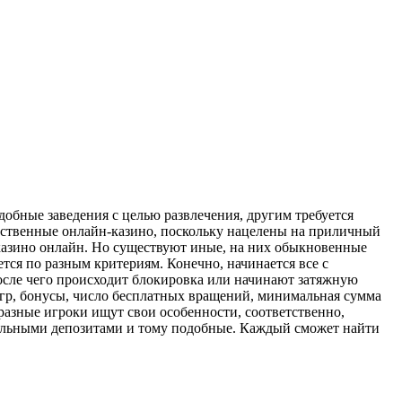
обные заведения с целью развлечения, другим требуется
чественные онлайн-казино, поскольку нацелены на приличный
и казино онлайн. Но существуют иные, на них обыкновенные
тся по разным критериям. Конечно, начинается все с
после чего происходит блокировка или начинают затяжную
игр, бонусы, число бесплатных вращений, минимальная сумма
разные игроки ищут свои особенности, соответственно,
мальными депозитами и тому подобные. Каждый сможет найти