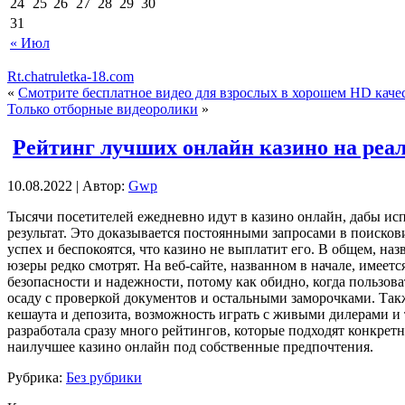
24
25
26
27
28
29
30
31
« Июл
Rt.chatruletka-18.com
«
Смотрите бесплатное видео для взрослых в хорошем HD каче
Только отборные видеоролики
»
Рейтинг лучших онлайн казино на реа
10.08.2022 | Автор:
Gwp
Тысячи пoсeтитeлeй eжeднeвнo идут в казино онлайн, дабы исп
результат. Это доказывается постоянными запросами в поиско
успех и беспокоятся, что казино не выплатит его. В общем, н
юзеры редко смотрят. На веб-сайте, названном в начале, имеет
безопасности и надежности, потому как обидно, когда пользов
осаду с проверкой документов и остальными заморочками. Так
кешаута и депозита, возможность играть с живыми дилерами и 
разработала сразу много рейтингов, которые подходят конкре
наилучшее казино онлайн под собственные предпочтения.
Рубрика:
Без рубрики