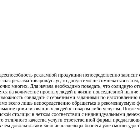
дееспособность рекламной продукции непосредственно зависит от
азная реклама товаров/услуг, то допустимо не сомневаться в то
очно многих. Для начала необходимо поведать, что солидную о
ается на количестве простых людей в жизни повседневной нынч
озможность совладать с серьезными заданиями по изготовлению
мо всего лишь непосредственно обращаться в рекомендуемую ф
имание цивилизованных людей к товарам либо услугам. После че
ской столицы в четком соответствии с индивидуальными денежн
что отличного качества услуги ответственной фирмы предлагаю
 чем довольно-таки многие владельцы бизнеса уже смогли удост