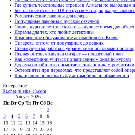
Где купить текстильные стропы в Алматы по выгодным 
Бесплатные игры на ПК на русском: подборка для слабог
Романтические лакорны для вечера
Популярные лакорны с русской озвучкой
Сливы курсов: летние скидки — лучшее время для обуче
Дорамы для тех, кто любит детективы
Комплексное обслуживание автомобилей в Киеве
Сигареты оптом: от популярных до редких
Преимущества работы с украинскими оптовыми постав
Первая оптовая закупка сигарет — пошаговый план
Как эффективно учиться по записанным онлайн-курсам
Дорамы онлайн: что посмотреть поклонникам романтики
Остеосинтез при переломах: что представляет собой опер
Как правильно выбрать б/у автомобиль по объявлению
Интересное
Rt.chat-ruletka-18.com
Август 2026
Пн
Вт
Ср
Чт
Пт
Сб
Вс
1
2
3
4
5
6
7
8
9
10
11
12
13
14
15
16
17
18
19
20
21
22
23