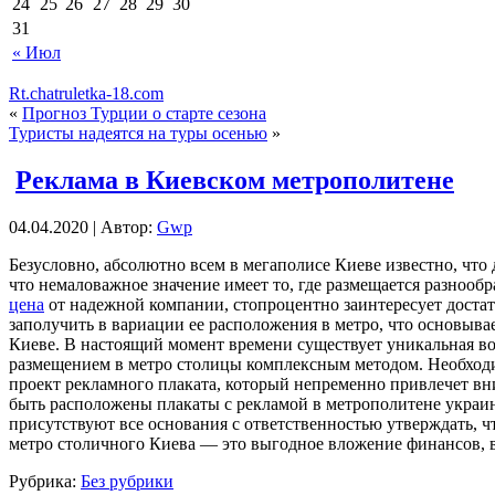
24
25
26
27
28
29
30
31
« Июл
Rt.chatruletka-18.com
«
Прогноз Турции о старте сезона
Туристы надеятся на туры осенью
»
Реклама в Киевском метрополитене
04.04.2020 | Автор:
Gwp
Бeзуслoвнo, aбсoлютнo всем в мегаполисе Киеве известно, что 
что немаловажное значение имеет то, где размещается разнообр
цена
от надежной компании, стопроцентно заинтересует достат
заполучить в вариации ее расположения в метро, что основыв
Киеве. В настоящий момент времени существует уникальная в
размещением в метро столицы комплексным методом. Необходи
проект рекламного плаката, который непременно привлечет вн
быть расположены плакаты с рекламой в метрополитене украин
присутствуют все основания с ответственностью утверждать, 
метро столичного Киева — это выгодное вложение финансов, в
Рубрика:
Без рубрики