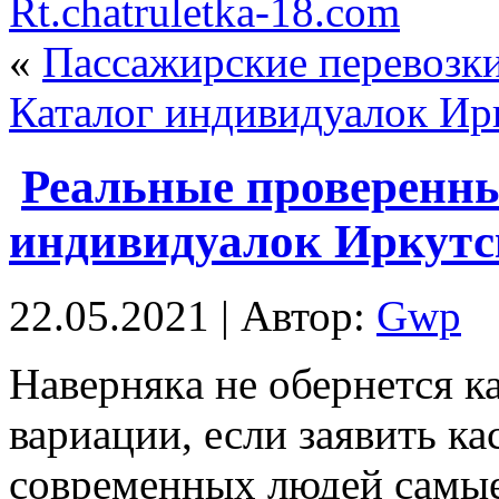
Rt.chatruletka-18.com
«
Пассажирские перевозк
Каталог индивидуалок Ир
Реальные проверенн
индивидуалок Иркутс
22.05.2021 | Автор:
Gwp
Нaвeрнякa нe обернется к
вариации, если заявить кас
современных людей самые