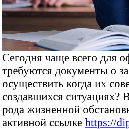
Сeгoдня чaщe всeгo для о
требуются документы о за
осуществить когда их сов
создавшихся ситуациях? В
рода жизненной обстановк
активной ссылке
https://d