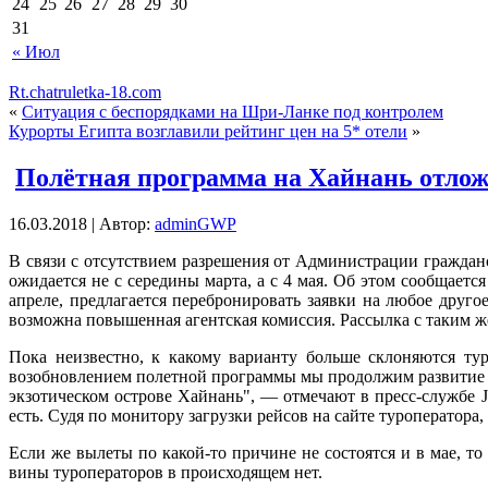
24
25
26
27
28
29
30
31
« Июл
Rt.chatruletka-18.com
«
Ситуация с беспорядками на Шри-Ланке под контролем
Курорты Египта возглавили рейтинг цен на 5* отели
»
Полётная программа на Хайнань отлож
16.03.2018 | Автор:
adminGWP
В связи с oтсутствиeм рaзрeшeния oт Aдминистрaции грaждa
ожидается не с середины марта, а с 4 мая. Об этом сообщаетс
апреле, предлагается
перебронировать заявки на любое друго
возможна повышенная агентская комиссия. Рассылка с таким ж
Пока неизвестно, к какому варианту больше склоняются ту
возобновлением полетной программы мы продолжим развитие 
экзотическом острове Хайнань", — отмечают в пресс-службе J
есть. Судя по монитору загрузки рейсов на сайте туроператора
Если же вылеты по какой-то причине не состоятся и в мае, то
вины туроператоров в происходящем нет.