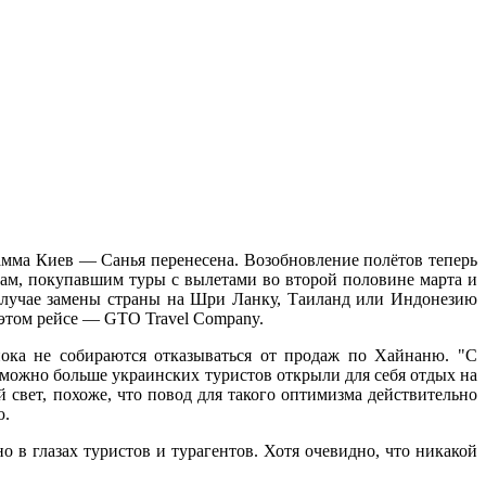
мма Киев — Санья перенесена. Возобновление полётов теперь
истам, покупавшим туры с вылетами во второй половине марта и
 случае замены страны на Шри Ланку, Таиланд или Индонезию
 этом рейсе — GTO Travel Company.
пока не собираются отказываться от продаж по Хайнаню. "С
ожно больше украинских туристов открыли для себя отдых на
 свет, похоже, что повод для такого оптимизма действительно
ю.
о в глазах туристов и турагентов. Хотя очевидно, что никакой