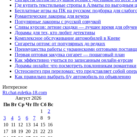
Где купить текстильные стропы в Алматы по выгодным 
Бесплатные игры на ПК на русском: подборка для слабог
Романтические лакорны для вечера
Популярные лакорны с русской озвучкой
Сливы курсов: летние скидки — лучшее время для обуче
Дорамы для тех, кто любит детективы
Комплексное обслуживание автомобилей в Киеве
Сигареты оптом: от популярных до редких
Преимущества работы с украинскими оптовыми постав
Первая оптовая закупка сигарет — пошаговый план
Как эффективно учиться по записанным онлайн-курсам
Дорамы онлайн: что посмотреть поклонникам романтики
Остеосинтез при переломах: что представляет собой опер
Как правильно выбрать б/у автомобиль по объявлению
Интересное
Rt.chat-ruletka-18.com
Август 2026
Пн
Вт
Ср
Чт
Пт
Сб
Вс
1
2
3
4
5
6
7
8
9
10
11
12
13
14
15
16
17
18
19
20
21
22
23