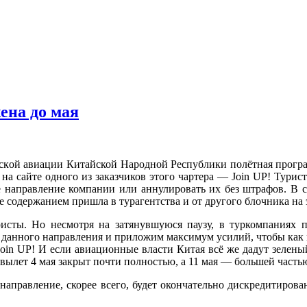
ена до мая
нскoй авиации Китайской Народной Республики полётная програ
я на сайте одного из заказчиков этого чартера — Join UP! Тур
е направление компании или аннулировать их без штрафов. В
е содержанием пришла в турагентства и от другого блочника на
ристы. Но несмотря на затянувшуюся паузу, в туркомпаниях 
данного направления и приложим максимум усилий, чтобы как м
oin UP! И если авиационные власти Китая всё же дадут зеленый
, вылет 4 мая закрыт почти полностью, а 11 мая — большей часть
 направление, скорее всего, будет окончательно дискредитирован