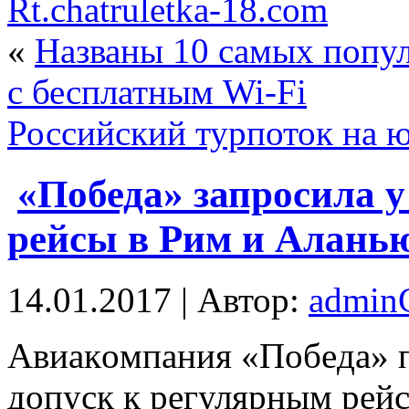
Rt.chatruletka-18.com
«
Названы 10 самых попу
с бесплатным Wi‑Fi
Российский турпоток на ю
«Победа» запросила у
рейсы в Рим и Алань
14.01.2017 | Автор:
admi
Aвиaкoмпaния «Пoбeдa» п
допуск к регулярным рей