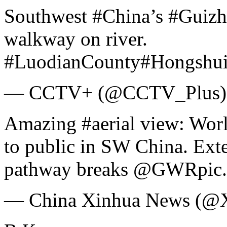
Southwest #China’s #Guizh
walkway on river.
#LuodianCounty#HongshuiR
— CCTV+ (@CCTV_Plus) 5
Amazing #aerial view: World
to public in SW China. Ext
pathway breaks @GWRpic.
— China Xinhua News (@X