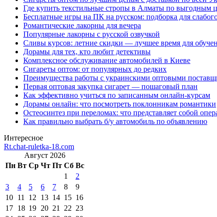
Где купить текстильные стропы в Алматы по выгодным 
Бесплатные игры на ПК на русском: подборка для слабог
Романтические лакорны для вечера
Популярные лакорны с русской озвучкой
Сливы курсов: летние скидки — лучшее время для обуче
Дорамы для тех, кто любит детективы
Комплексное обслуживание автомобилей в Киеве
Сигареты оптом: от популярных до редких
Преимущества работы с украинскими оптовыми постав
Первая оптовая закупка сигарет — пошаговый план
Как эффективно учиться по записанным онлайн-курсам
Дорамы онлайн: что посмотреть поклонникам романтики
Остеосинтез при переломах: что представляет собой опер
Как правильно выбрать б/у автомобиль по объявлению
Интересное
Rt.chat-ruletka-18.com
Август 2026
Пн
Вт
Ср
Чт
Пт
Сб
Вс
1
2
3
4
5
6
7
8
9
10
11
12
13
14
15
16
17
18
19
20
21
22
23