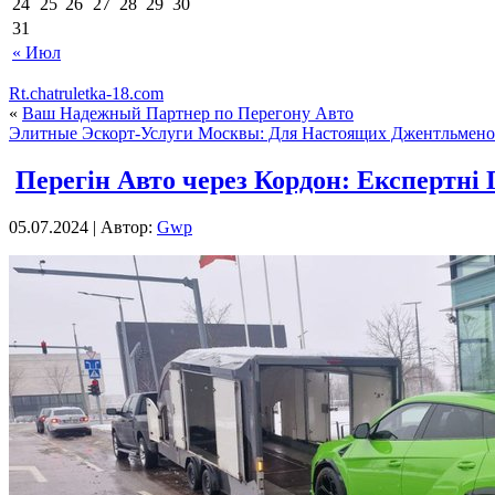
24
25
26
27
28
29
30
31
« Июл
Rt.chatruletka-18.com
«
Ваш Надежный Партнер по Перегону Авто
Элитные Эскорт-Услуги Москвы: Для Настоящих Джентльмено
Перегін Авто через Кордон: Експертні
05.07.2024 | Автор:
Gwp