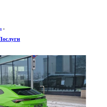
в
»
 Послуги